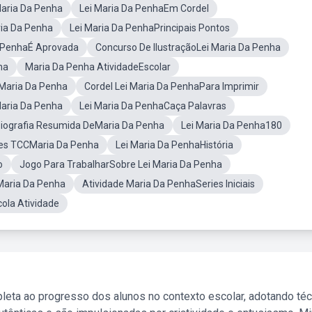
aria Da Penha
Lei Maria Da PenhaEm Cordel
ria Da Penha
Lei Maria Da PenhaPrincipais Pontos
a PenhaÉ Aprovada
Concurso De IlustraçãoLei Maria Da Penha
ha
Maria Da Penha AtividadeEscolar
 Maria Da Penha
Cordel Lei Maria Da PenhaPara Imprimir
aria Da Penha
Lei Maria Da PenhaCaça Palavras
iografia Resumida DeMaria Da Penha
Lei Maria Da Penha180
des TCCMaria Da Penha
Lei Maria Da PenhaHistória
o
Jogo Para TrabalharSobre Lei Maria Da Penha
Maria Da Penha
Atividade Maria Da PenhaSeries Iniciais
ola Atividade
leta ao progresso dos alunos no contexto escolar, adotando té