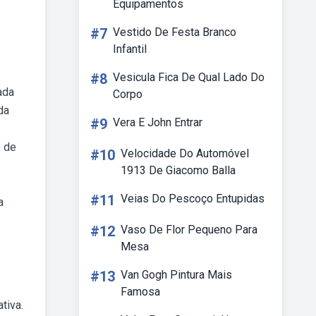
Equipamentos
#7
Vestido De Festa Branco
Infantil
#8
Vesicula Fica De Qual Lado Do
ada
Corpo
da
#9
Vera E John Entrar
s de
#10
Velocidade Do Automóvel
1913 De Giacomo Balla
#11
Veias Do Pescoço Entupidas
a
#12
Vaso De Flor Pequeno Para
Mesa
#13
Van Gogh Pintura Mais
Famosa
tiva.