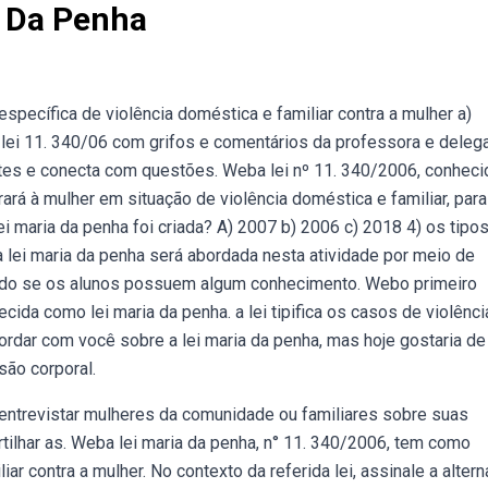
a Da Penha
specífica de violência doméstica e familiar contra a mulher a)
lei 11. 340/06 com grifos e comentários da professora e deleg
tes e conecta com questões. Weba lei nº 11. 340/2006, conheci
rará à mulher em situação de violência doméstica e familiar, para
ei maria da penha foi criada? A) 2007 b) 2006 c) 2018 4) os tipo
a lei maria da penha será abordada nesta atividade por meio de
tado se os alunos possuem algum conhecimento. Webo primeiro
cida como lei maria da penha. a lei tipifica os casos de violênci
rdar com você sobre a lei maria da penha, mas hoje gostaria de
são corporal.
ntrevistar mulheres da comunidade ou familiares sobre suas
tilhar as. Weba lei maria da penha, n° 11. 340/2006, tem como
iar contra a mulher. No contexto da referida lei, assinale a alterna