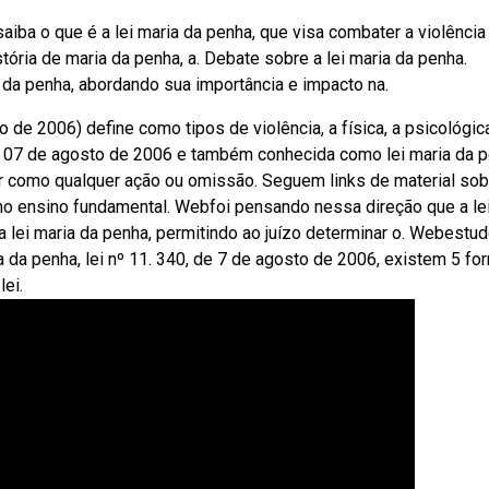
saiba o que é a lei maria da penha, que visa combater a violência
tória de maria da penha, a. Debate sobre a lei maria da penha.
 da penha, abordando sua importância e impacto na.
o de 2006) define como tipos de violência, a física, a psicológica
 de 07 de agosto de 2006 e também conhecida como lei maria da 
her como qualquer ação ou omissão. Seguem links de material sob
 no ensino fundamental. Webfoi pensando nessa direção que a lei
da lei maria da penha, permitindo ao juízo determinar o. Webestu
ia da penha, lei nº 11. 340, de 7 de agosto de 2006, existem 5 f
lei.