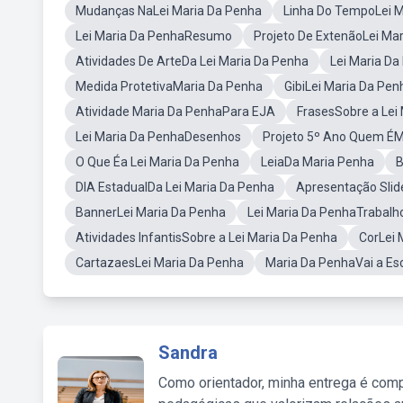
Mudanças NaLei Maria Da Penha
Linha Do TempoLei M
Lei Maria Da PenhaResumo
Projeto De ExtenãoLei Ma
Atividades De ArteDa Lei Maria Da Penha
Lei Maria D
Medida ProtetivaMaria Da Penha
GibiLei Maria Da Pen
Atividade Maria Da PenhaPara EJA
FrasesSobre a Lei
Lei Maria Da PenhaDesenhos
Projeto 5º Ano Quem ÉM
O Que Éa Lei Maria Da Penha
LeiaDa Maria Penha
B
DIA EstadualDa Lei Maria Da Penha
Apresentação Sli
BannerLei Maria Da Penha
Lei Maria Da PenhaTrabalh
Atividades InfantisSobre a Lei Maria Da Penha
CorLei 
CartazaesLei Maria Da Penha
Maria Da PenhaVai a Esc
Sandra
Como orientador, minha entrega é comp