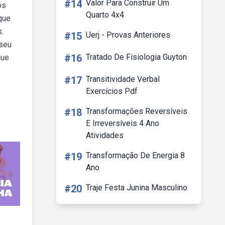
#14
Valor Para Construir Um
os
Quarto 4x4
que
.
#15
Uerj - Provas Anteriores
 seu
#16
Tratado De Fisiologia Guyton
que
#17
Transitividade Verbal
Exercícios Pdf
#18
Transformações Reversíveis
E Irreversíveis 4 Ano
Atividades
#19
Transformação De Energia 8
Ano
#20
Traje Festa Junina Masculino