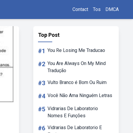
Contact
Tos
DMCA
Top Post
#1
You Re Losing Me Traducao
#2
You Are Always On My Mind
Tradução
#3
Vulto Branco é Bom Ou Ruim
#4
Você Não Ama Ninguém Letras
#5
Vidrarias De Laboratorio
Nomes E Funções
#6
Vidrarias De Laboratorio E