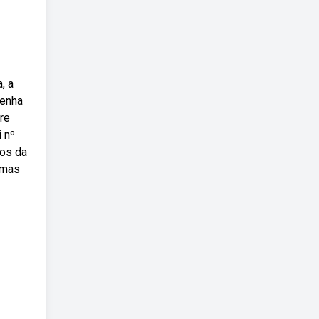
, a
penha
re
 nº
dos da
ormas