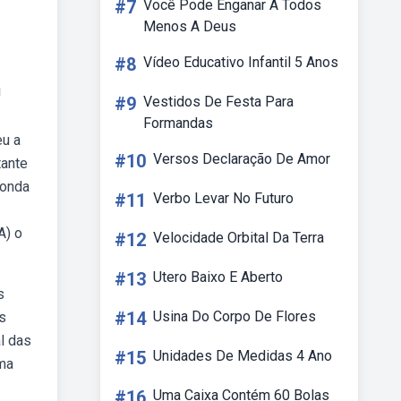
#7
Você Pode Enganar A Todos
Menos A Deus
#8
Vídeo Educativo Infantil 5 Anos
!
#9
Vestidos De Festa Para
Formandas
eu a
#10
Versos Declaração De Amor
tante
ponda
#11
Verbo Levar No Futuro
A) o
#12
Velocidade Orbital Da Terra
#13
Utero Baixo E Aberto
s
#14
Usina Do Corpo De Flores
os
l das
#15
Unidades De Medidas 4 Ano
rma
#16
Uma Caixa Contém 60 Bolas