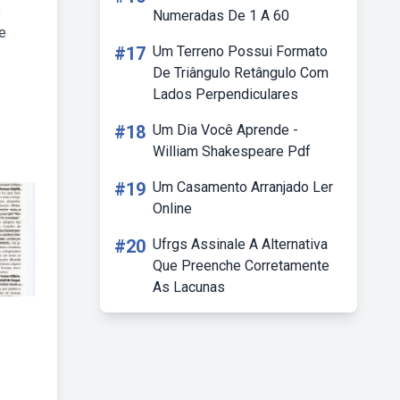
o
Numeradas De 1 A 60
e
#17
Um Terreno Possui Formato
De Triângulo Retângulo Com
Lados Perpendiculares
#18
Um Dia Você Aprende -
William Shakespeare Pdf
#19
Um Casamento Arranjado Ler
Online
#20
Ufrgs Assinale A Alternativa
Que Preenche Corretamente
As Lacunas