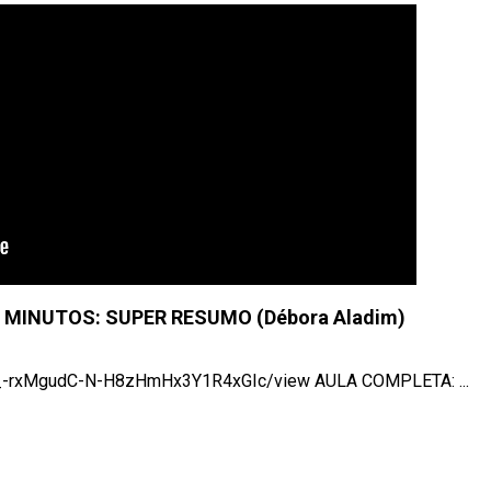
MINUTOS: SUPER RESUMO (Débora Aladim)
e_-rxMgudC-N-H8zHmHx3Y1R4xGIc/view AULA COMPLETA: ...