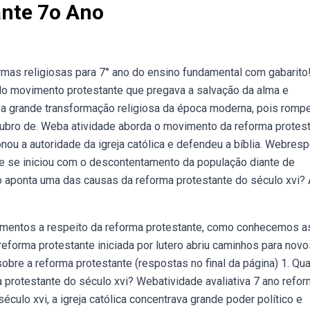
ante 7o Ano
rmas religiosas para 7° ano do ensino fundamental com gabarito
do movimento protestante que pregava a salvação da alma e
i a grande transformação religiosa da época moderna, pois romp
utubro de. Weba atividade aborda o movimento da reforma protes
ionou a autoridade da igreja católica e defendeu a bíblia. Webres
e se iniciou com o descontentamento da população diante de
xo aponta uma das causas da reforma protestante do século xvi? 
imentos a respeito da reforma protestante, como conhecemos a
 reforma protestante iniciada por lutero abriu caminhos para nov
re a reforma protestante (respostas no final da página) 1. Qua
 protestante do século xvi? Webatividade avaliativa 7 ano refo
 século xvi, a igreja católica concentrava grande poder político e