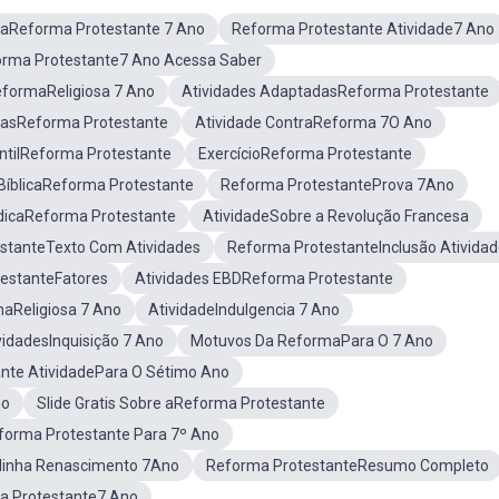
 aReforma Protestante 7 Ano
Reforma Protestante Atividade7 Ano
orma Protestante7 Ano Acessa Saber
eformaReligiosa 7 Ano
Atividades AdaptadasReforma Protestante
casReforma Protestante
Atividade ContraReforma 7O Ano
antilReforma Protestante
ExercícioReforma Protestante
 BíblicaReforma Protestante
Reforma ProtestanteProva 7Ano
udicaReforma Protestante
AtividadeSobre a Revolução Francesa
stanteTexto Com Atividades
Reforma ProtestanteInclusão Ativida
estanteFatores
Atividades EBDReforma Protestante
maReligiosa 7 Ano
AtividadeIndulgencia 7 Ano
vidadesInquisição 7 Ano
Motuvos Da ReformaPara O 7 Ano
nte AtividadePara O Sétimo Ano
no
Slide Gratis Sobre aReforma Protestante
forma Protestante Para 7º Ano
inha Renascimento 7Ano
Reforma ProtestanteResumo Completo
a Protestante7 Ano