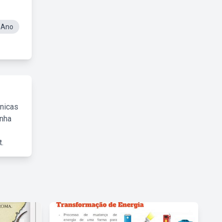
 Ano
cnicas
inha
.