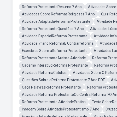
Reforma ProtestanteResumo 7 Ano
Atividades Sobre
Atividades Sobre ReformasReligiosas 7 Ano
Quiz Ref
Atividade AdaptadaReforma Protestante
Atividade R
Reforma ProtestanteQuestões 7 Ano
Atividades Lúdi
Atividade EspecialReforma Protestante
Atividade Inf
Atividade 7ºano ReformaE Contrarreforma
Atividade
Exercícios Sobre aReforma Protestante
Atividades L
Reforma ProtestanteAutista Atividade
Reforma Prote
Caderno InterativoReforma Protestante
Reforma Prot
Atividade ReformaCatólica
Atividades Sobre O Refor
Questões Sobre aReforma Protestante 7 Ano PDF
Ati
Caça PalavrasReforma Protestante
Reforma Protesta
Atividade Reforma ProtestanteOu Contra Reforma 7O A
Reforma Protestante AtividadePratica
Texto SobreRe
Imagem Sobre AtividadeProtestantismo 7 Ano
Cruzad
Exercícios InfantisReforma Protestante
Slides Reform