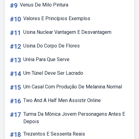
#9
Venus De Milo Pintura
#10
Valores E Princípios Exemplos
#11
Usina Nuclear Vantagem E Desvantagem
#12
Usina Do Corpo De Flores
#13
Uréia Para Que Serve
#14
Um Túnel Deve Ser Lacrado
#15
Um Casal Com Produção De Melanina Normal
#16
Two And A Half Men Assistir Online
#17
Turma Da Mônica Jovem Personagens Antes E
Depois
#18
Trezentos E Sessenta Reais