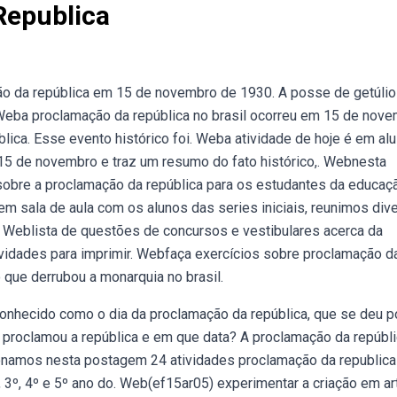
Republica
ção da república em 15 de novembro de 1930. A posse de getúlio
Weba proclamação da república no brasil ocorreu em 15 de nov
blica. Esse evento histórico foi. Weba atividade de hoje é em al
15 de novembro e traz um resumo do fato histórico,. Webnesta
sobre a proclamação da república para os estudantes da educaç
em sala de aula com os alunos das series iniciais, reunimos div
. Weblista de questões de concursos e vestibulares acerca da
ividades para imprimir. Webfaça exercícios sobre proclamação d
 que derrubou a monarquia no brasil.
onhecido como o dia da proclamação da república, que se deu p
proclamou a república e em que data? A proclamação da repúbl
cionamos nesta postagem 24 atividades proclamação da republica
º, 3º, 4º e 5º ano do. Web(ef15ar05) experimentar a criação em a