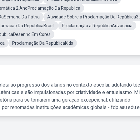
emática 2 AnoProclamação Da Republica
 DaSemana Da Pátria
Atividade Sobre a Proclamação Da República3
lamacao Da RepublicaBrasil
Proclamação a RepúblicaAdvocacia
publicaDesenho Em Cores
ica
Proclamação Da RepúblicaKids
leta ao progresso dos alunos no contexto escolar, adotando té
tênticas e são impulsionadas por criatividade e entusiasmo. M
etória para se tornarem uma geração excepcional, utilizando
 por renomadas instituições acadêmicas globais - fdp.aau.edu.et