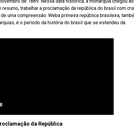
novembro de 1889. Nessa data histórica, a monarquia chegou ao
em resumo, trabalhar a proclamação da república do brasil com cr
 de uma compreensão. Weba primeira república brasileira, tam
rquias, é o período da história do brasil que se estendeu da
Proclamação da República