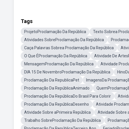
Tags
ProjetoProclamação Da República
Texto Sobrea Proc
Atividades SobreProclamação Da República
Proclamaç
Caça Palavras Sobrea Proclamação Da República
Ativ
O Que ÉProclamação Da República
Atividade De Arte
MensagemProclamação Da República
Atividade Proc
DIA 15 De NovembroProclamação Da República
HinoD
Proclamação Da RepublicaPet
ImagensDa Proclamaçã
Proclamação Da RepúblicaAnimado
QuemProclamação
Proclamação Da RepúblicaDo Brasil Para Colorir
Ativi
Proclamação Da RepúblicaDesenho
Atividade Procla
Atividade Sobre aPrimeira República
Atividade Sobre 
Trabalho SobreProclamação Da República
Proclamaçã
Proclamação Da RepúblicaTerceiro Ano
FeriadoProcl