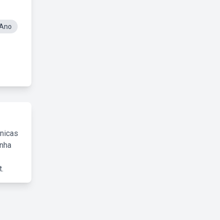
 Ano
cnicas
inha
.