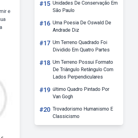
#15
Unidades De Conservação Em
São Paulo
mir e
sua
#16
Uma Poesia De Oswald De
a
Andrade Diz
#17
Um Terreno Quadrado Foi
Dividido Em Quatro Partes
#18
Um Terreno Possui Formato
De Triângulo Retângulo Com
Lados Perpendiculares
#19
último Quadro Pintado Por
Van Gogh
#20
Trovadorismo Humanismo E
Classicismo