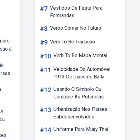
#7
Vestidos De Festa Para
Formandas
#8
Verbo Comer No Futuro
embro
#9
Verb To Be Traducao
usão à
#10
Verb To Be Mapa Mental
ão
#11
Velocidade Do Automóvel
ersas
1913 De Giacomo Balla
#12
Usando O Símbolo Ou
a
Compare As Potências
#13
Urbanização Nos Países
or
Subdesenvolvidos
ica
#14
Uniforme Para Muay Thai
rtes