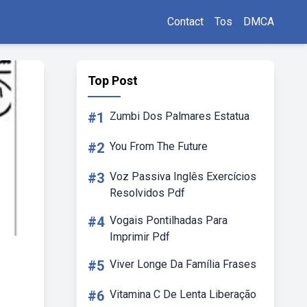
Contact
Tos
DMCA
Top Post
#1
Zumbi Dos Palmares Estatua
#2
You From The Future
#3
Voz Passiva Inglês Exercícios
Resolvidos Pdf
#4
Vogais Pontilhadas Para
Imprimir Pdf
#5
Viver Longe Da Família Frases
#6
Vitamina C De Lenta Liberação