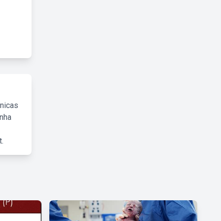
cnicas
inha
.