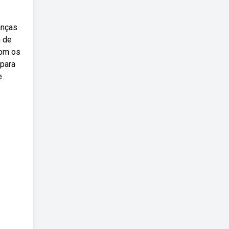
anças
m de
com os
 para
e