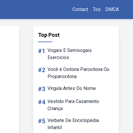
Contact
Tos
DMCA
Top Post
#1
Vogais E Semivogais
Exercicios
#2
Você é Oxitona Paroxitona Ou
Proparoxitona
#3
Virgula Antes Do Nome
#4
Vestido Para Casamento
Criança
#5
Verbete De Enciclopédia
Infantil