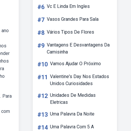
#6
Vc E Linda Em Ingles
#7
Vasos Grandes Para Sala
1 ano
#8
Vários Tipos De Flores
#9
Vantagens E Desvantagens Da
unos
Camisinha
ender
enhos
#10
Vamos Ajudar O Próximo
ra
nho
#11
Valentine's Day Nos Estados
Unidos Curiosidades
#12
Unidades De Medidas
. Para
Eletricas
a com
#13
Uma Palavra Da Noite
#14
Uma Palavra Com 5 A