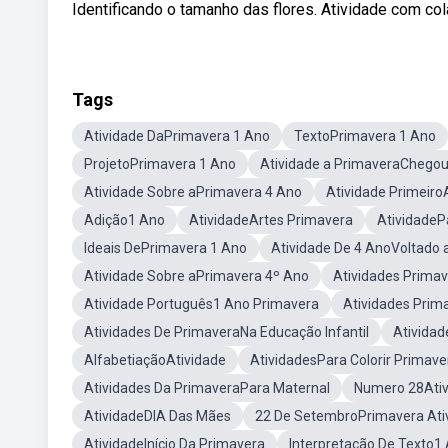
Identificando o tamanho das flores. Atividade com co
Tags
Atividade DaPrimavera 1 Ano
TextoPrimavera 1 Ano
ProjetoPrimavera 1 Ano
Atividade a PrimaveraChego
Atividade Sobre aPrimavera 4 Ano
Atividade Primeir
Adição1 Ano
AtividadeArtes Primavera
AtividadeP
Ideais DePrimavera 1 Ano
Atividade De 4 AnoVoltado 
Atividade Sobre aPrimavera 4º Ano
Atividades Prima
Atividade Português1 Ano Primavera
Atividades Prim
Atividades De PrimaveraNa Educação Infantil
Atividad
AlfabetiaçãoAtividade
AtividadesPara Colorir Primave
Atividades Da PrimaveraPara Maternal
Numero 28Ativ
AtividadeDIA Das Mães
22 De SetembroPrimavera Ati
AtividadeInício Da Primavera
Interpretação De Texto1