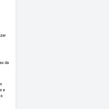
azer
as da
um
s e
os