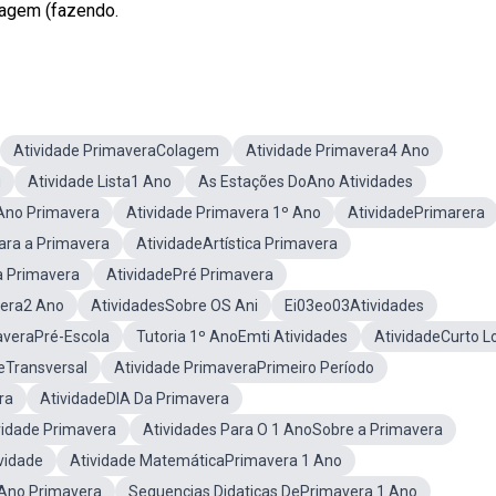
lagem (fazendo.
Atividade PrimaveraColagem
Atividade Primavera4 Ano
u
Atividade Lista1 Ano
As Estações DoAno Atividades
oAno Primavera
Atividade Primavera 1º Ano
AtividadePrimarera
ara a Primavera
AtividadeArtística Primavera
a Primavera
AtividadePré Primavera
vera2 Ano
AtividadesSobre OS Ani
Ei03eo03Atividades
averaPré-Escola
Tutoria 1º AnoEmti Atividades
AtividadeCurto L
eTransversal
Atividade PrimaveraPrimeiro Período
ra
AtividadeDIA Da Primavera
idade Primavera
Atividades Para O 1 AnoSobre a Primavera
vidade
Atividade MatemáticaPrimavera 1 Ano
 Ano Primavera
Sequencias Didaticas DePrimavera 1 Ano