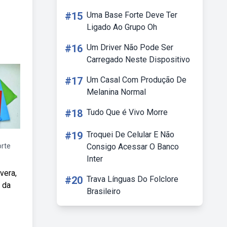
#15
Uma Base Forte Deve Ter
Ligado Ao Grupo Oh
#16
Um Driver Não Pode Ser
Carregado Neste Dispositivo
#17
Um Casal Com Produção De
Melanina Normal
#18
Tudo Que é Vivo Morre
#19
Troquei De Celular E Não
orte
Consigo Acessar O Banco
Inter
vera,
#20
Trava Línguas Do Folclore
 da
Brasileiro