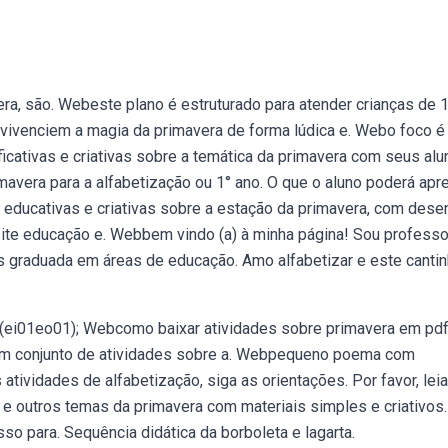
ra, são. Webeste plano é estruturado para atender crianças de 
vivenciem a magia da primavera de forma lúdica e. Webo foco é
icativas e criativas sobre a temática da primavera com seus al
imavera para a alfabetização ou 1° ano. O que o aluno poderá apr
educativas e criativas sobre a estação da primavera, com des
 site educação e. Webbem vindo (a) à minha página! Sou professo
ós graduada em áreas de educação. Amo alfabetizar e este canti
s (ei01eo01); Webcomo baixar atividades sobre primavera em pdf
s um conjunto de atividades sobre a. Webpequeno poema com
s atividades de alfabetização, siga as orientações. Por favor, lei
s e outros temas da primavera com materiais simples e criativos.
o para. Sequência didática da borboleta e lagarta.