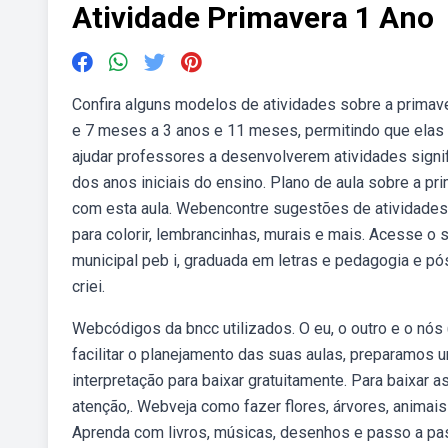
Atividade Primavera 1 Ano
Confira alguns modelos de atividades sobre a primave
e 7 meses a 3 anos e 11 meses, permitindo que elas 
ajudar professores a desenvolverem atividades signif
dos anos iniciais do ensino. Plano de aula sobre a pr
com esta aula. Webencontre sugestões de atividades 
para colorir, lembrancinhas, murais e mais. Acesse o
municipal peb i, graduada em letras e pedagogia e p
criei.
Webcódigos da bncc utilizados. O eu, o outro e o nó
facilitar o planejamento das suas aulas, preparamo
interpretação para baixar gratuitamente. Para baixar a
atenção,. Webveja como fazer flores, árvores, animai
Aprenda com livros, músicas, desenhos e passo a pass