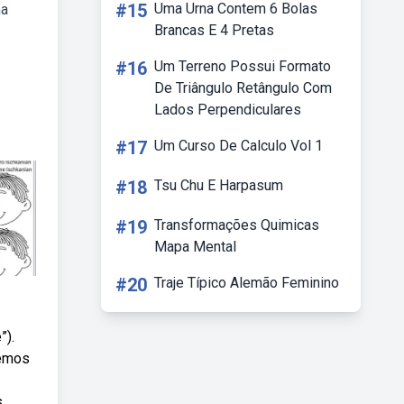
#15
Uma Urna Contem 6 Bolas
ma
Brancas E 4 Pretas
#16
Um Terreno Possui Formato
De Triângulo Retângulo Com
Lados Perpendiculares
#17
Um Curso De Calculo Vol 1
#18
Tsu Chu E Harpasum
#19
Transformações Quimicas
Mapa Mental
#20
Traje Típico Alemão Feminino
”).
demos
s