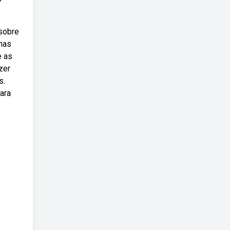
 sobre
enas
e as
zer
s.
ara