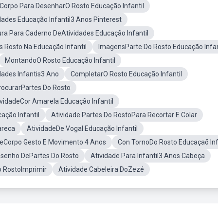
Corpo Para DesenharO Rosto Educação Infantil
dades Educação Infantil3 Anos Pinterest
ra Para Caderno DeAtividades Educação Infantil
s Rosto Na Educação Infantil
ImagensParte Do Rosto Educação Infan
MontandoO Rosto Educação Infantil
dades Infantis3 Ano
CompletarO Rosto Educação Infantil
rocurarPartes Do Rosto
ividadeCor Amarela Educação Infantil
ação Infantil
Atividade Partes Do RostoPara Recortar E Colar
areca
AtividadeDe Vogal Educação Infantil
deCorpo Gesto E Movimento 4 Anos
Con TornoDo Rosto Educaçaõ Inf
senho DePartes Do Rosto
Atividade Para Infantil3 Anos Cabeça
o RostoImprimir
Atividade Cabeleira DoZezé