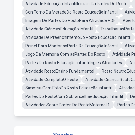
Atividade Educação InfantilIniciais Da Partes Do Rosto
Con Torno Da MetadeDo Rosto Educação Infantil
Ativi
Imagem De Partes Do RostoPara Atividade PDF
Abertu
Atividade CiênciasEducação Infantil
Trabalhar asParte
Atividade De PreenchimentoDo Rosto Educação Infantil
Painel Para Montar asParte De Educação Infantil
Ativi
Jogo Da Memoria Com asPartes Do Rosto
Atividade P
Partes Do Rosto Educação InfantilIngles Atividades
At
Atividade RostoEnsino Fundamental
Rosto NeutroEduc
Atividade CompleteO Rosto
Atividade Crianca RostoC
Simetria Com FotoDo Rosto Educação Infantil
Ativida
Partes Do RostoCom Sobrancelhaeducação Infantil
De
Atividades Sobre Partes Do RostoMaternal 1
Partes D