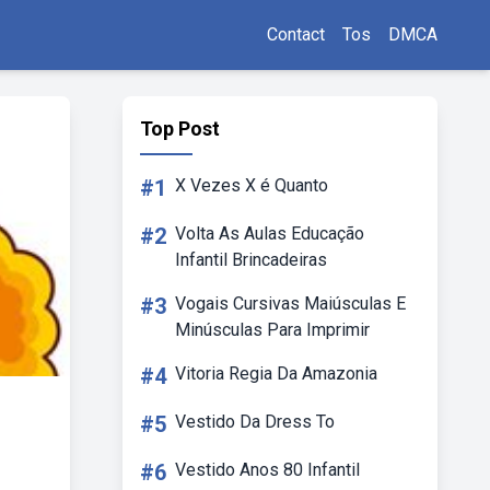
Contact
Tos
DMCA
Top Post
#1
X Vezes X é Quanto
#2
Volta As Aulas Educação
Infantil Brincadeiras
#3
Vogais Cursivas Maiúsculas E
Minúsculas Para Imprimir
#4
Vitoria Regia Da Amazonia
#5
Vestido Da Dress To
#6
Vestido Anos 80 Infantil