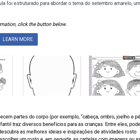
ula foi estruturado para abordar o tema do setembro amarelo, u
mation, click the button below.
LEARN MORE
ecem partes do corpo (por exemplo, “cabeça, ombro, joelho e pé
antil traz diversos benefícios para as crianças. Entre eles, po
bdescubra as melhores ideias e inspirações de atividades rosto
 escolher um rosto e, em seguida, as cartelas com imagens ou a