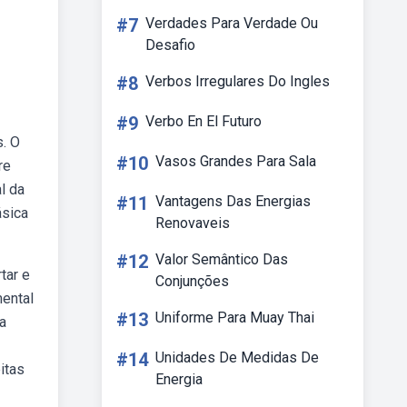
#7
Verdades Para Verdade Ou
Desafio
#8
Verbos Irregulares Do Ingles
#9
Verbo En El Futuro
s. O
#10
Vasos Grandes Para Sala
re
l da
#11
Vantagens Das Energias
ásica
Renovaveis
#12
Valor Semântico Das
tar e
Conjunções
ental
#13
Uniforme Para Muay Thai
a
#14
Unidades De Medidas De
itas
Energia