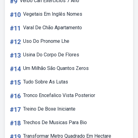
#9
Verbo Can Exercícios 7 Ano
#10
Vegetais Em Inglês Nomes
#11
Varal De Chão Apartamento
#12
Uso Do Pronome Lhe
#13
Usina Do Corpo De Flores
#14
Um Milhão São Quantos Zeros
#15
Tudo Sobre As Lutas
#16
Tronco Encefalico Vista Posterior
#17
Treino De Boxe Iniciante
#18
Trechos De Musicas Para Bio
#19
Transformar Metro Quadrado Em Hectare