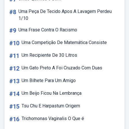
#8
Uma Peça De Tecido Apos A Lavagem Perdeu
1/10
#9
Uma Frase Contra O Racismo
#10
Uma Competição De Matemática Consiste
#11
Um Recipiente De 30 Litros
#12
Um Gato Preto A Foi Cruzado Com Duas
#13
Um Bilhete Para Um Amigo
#14
Um Beijo Ficou Na Lembrança
#15
Tsu Chu E Harpastum Origem
#16
Trichomonas Vaginalis O Que é