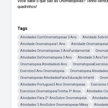
Você sabe o que são as Onomatopeias? Tenho certeza
quadrinhos!
Tags
Atividades ComOnomatopeias 3 Ano
Atividade Sobr
Atividade Onomatopeia1 Ano
Atividade Onomatopeia
Atividades Onomatopeias 3 AnoFundamental
Onomato
Atividades DeOnomatopeia 3 Ano
Atividade 3 AnoTir
Onomatopeia Atividades6 Ano
OnomatopeiaExercício
Exercício3 Ano Onomatopeia
Onomatopeia Atividade
Onomatopeias AtividadesPara Educação Infantil
Onom
Atividades Portugues3 Ano Onomatopeias
Exercicio
Exercícios OnomatopeiaTirinha 3º Anos
Atividades C
Atividades Para 2º AnoSobre Onomatopéia
Atividade
Atividades 3 AnoSobre Onomatopeias Mikey
Atividad