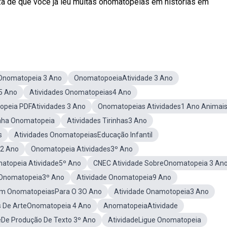
 de que você já leu muitas onomatopeias em histórias em
eOnomatopeia 3 Ano
OnomatopoeiaAtividade 3 Ano
5 Ano
Atividades Onomatopeias4 Ano
peia PDFAtividades 3 Ano
Onomatopeias Atividades1 Ano Animai
inha Onomatopeia
Atividades Tirinhas3 Ano
s
Atividades OnomatopeiasEducação Infantil
s2 Ano
Onomatopeia Atividades3º Ano
atopeia Atividade5º Ano
CNEC Atividade SobreOnomatopeia 3 An
s Onomatopeia3º Ano
Atividade Onomatopeia9 Ano
om OnomatopeiasPara O 3O Ano
Atividade Onamotopeia3 Ano
s De ArteOnomatopeia 4 Ano
AnomatopeiaAtividade
eDe Produção De Texto 3º Ano
AtividadeLigue Onomatopeia