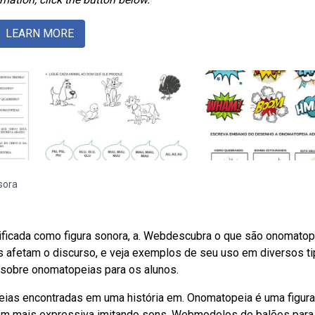
LEARN MORE
sora
sificada como figura sonora, a. Webdescubra o que são onomato
s afetam o discurso, e veja exemplos de seu uso em diversos t
sobre onomatopeias para os alunos.
peias encontradas em uma história em. Onomatopeia é uma figur
gem mais expressiva imitando sons. Webmodelos de balões para