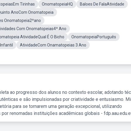
opeiasEm Tirinhas
OnomatopeiaHQ
Baloes De FalaAtividade
 Quinto AnoCom Onomatopeia
des Onomatopeia2ºano
tividades Com Onomatopeias4º Ano
matopeia AtividadeQual É O Bicho
OnomatopeiaPortuguês
nfantil
AtividadeCom Onamatopeias 3 Ano
leta ao progresso dos alunos no contexto escolar, adotando té
tênticas e são impulsionadas por criatividade e entusiasmo. M
etória para se tornarem uma geração excepcional, utilizando
 por renomadas instituições acadêmicas globais - fdp.aau.edu.et