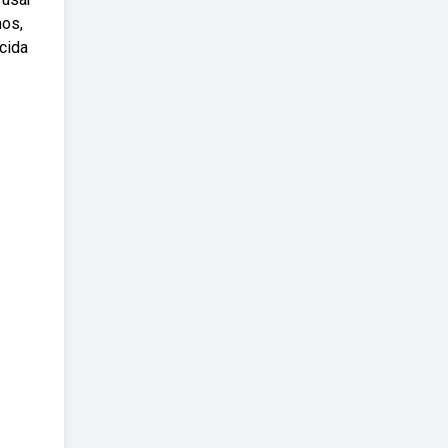
hos,
cida