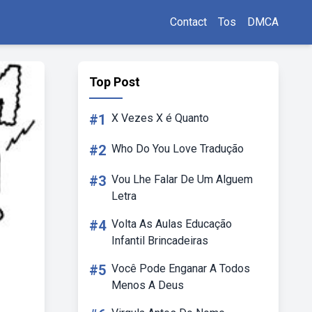
Contact
Tos
DMCA
Top Post
#1
X Vezes X é Quanto
#2
Who Do You Love Tradução
#3
Vou Lhe Falar De Um Alguem
Letra
#4
Volta As Aulas Educação
Infantil Brincadeiras
#5
Você Pode Enganar A Todos
Menos A Deus