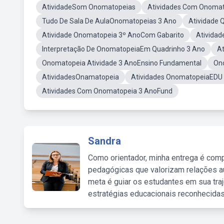
AtividadeSom Onomatopeias
Atividades Com Onomat
Tudo De Sala De AulaOnomatopeias 3 Ano
Atividade
Atividade Onomatopeia 3º AnoCom Gabarito
Ativida
Interpretação De OnomatopeiaEm Quadrinho 3 Ano
A
Onomatopeia Atividade 3 AnoEnsino Fundamental
Ono
AtividadesOnamatopeia
Atividades OnomatopeiaEDU I
Atividades Com Onomatopeia 3 AnoFund
Sandra
Como orientador, minha entrega é comp
pedagógicas que valorizam relações au
meta é guiar os estudantes em sua traj
estratégias educacionais reconhecidas