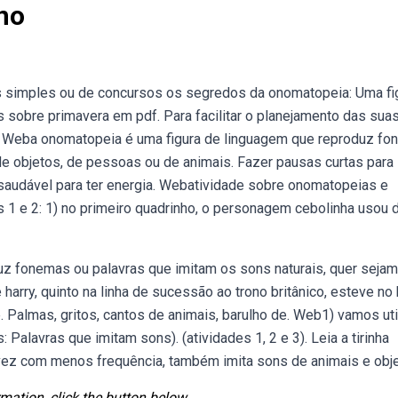
no
os simples ou de concursos os segredos da onomatopeia: Uma fi
 sobre primavera em pdf. Para facilitar o planejamento das sua
a. Weba onomatopeia é uma figura de linguagem que reproduz f
de objetos, de pessoas ou de animais. Fazer pausas curtas para
 saudável para ter energia. Webatividade sobre onomatopeias e
ões 1 e 2: 1) no primeiro quadrinho, o personagem cebolinha usou 
z fonemas ou palavras que imitam os sons naturais, quer sejam
arry, quinto na linha de sucessão ao trono britânico, esteve no 
. Palmas, gritos, cantos de animais, barulho de. Web1) vamos uti
: Palavras que imitam sons). (atividades 1, 2 e 3). Leia a tirinha
lvez com menos frequência, também imita sons de animais e obj
mation, click the button below.