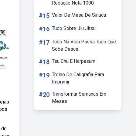
Redação Nota 1000
#15
Valor De Mesa De Sinuca
#16
Tudo Sobre Jiu Jitsu
#17
Tudo Na Vida Passa Tudo Que
Sobe Desce
#18
Tsu Chu E Harpasum
#19
Treino De Caligrafia Para
Imprimir
#20
Transformar Semanas Em
Meses
peias
ipos
a de
 usar