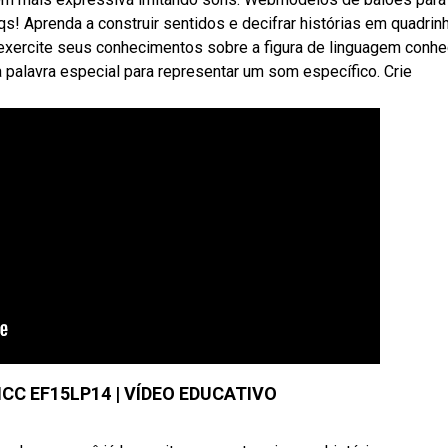
s! Aprenda a construir sentidos e decifrar histórias em quadrin
exercite seus conhecimentos sobre a figura de linguagem conhe
palavra especial para representar um som específico. Crie
CC EF15LP14 | VÍDEO EDUCATIVO