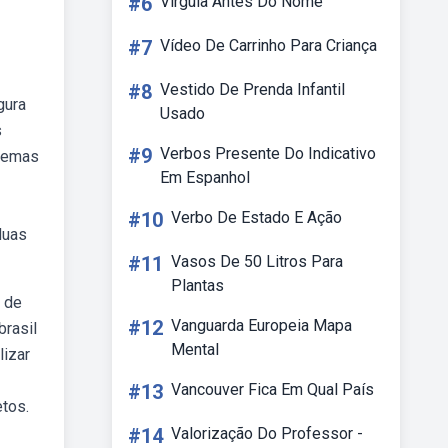
#6
Virgula Antes Do Nome
#7
Vídeo De Carrinho Para Criança
#8
Vestido De Prenda Infantil
gura
Usado
s
#9
Verbos Presente Do Indicativo
onemas
Em Espanhol
#10
Verbo De Estado E Ação
duas
#11
Vasos De 50 Litros Para
Plantas
 de
#12
Vanguarda Europeia Mapa
brasil
Mental
lizar
#13
Vancouver Fica Em Qual País
etos.
#14
Valorização Do Professor -