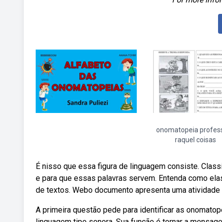
onomatopeia profes
raquel coisas
É nisso que essa figura de linguagem consiste. Clas
e para que essas palavras servem. Entenda como ela
de textos. Webo documento apresenta uma atividade 
A primeira questão pede para identificar as onomato
linguagem tipo sonora. Sua função é tornar a mensa