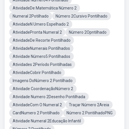
Atividade Numero4 Pontilhado
AtividadeDe Matemática Número 2
Numeral 2Potilhado
Número 2Cursivo Pontilhado
AtividadeN Umero Espelhado 2
AtividadePronta Numeral 2
Número 2Opntilhado
AtividadeDe Recorte Pontilhado
AtividadeNumerais Pontilhados
Atividade Número5 Pontilhados
Atividades 2Período Pontilhadas
AtividadeCobrir Pontilhado
Imagens DoNúmero 2 Pontilhado
Atividade CoordenaçãoNúmero 2
Atividade Numero 2Desenho Pontilhada
AtividadeCom O Numeral 2
Traçar Número 2Areia
CardNumero 2 Pontilhado
Número 2 PontilhadoPNG
Atividade Numeral 2Educação Infantil