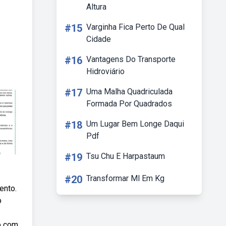
Altura
#15
Varginha Fica Perto De Qual
Cidade
#16
Vantagens Do Transporte
Hidroviário
#17
Uma Malha Quadriculada
Formada Por Quadrados
#18
Um Lugar Bem Longe Daqui
Pdf
#19
Tsu Chu E Harpastaum
#20
Transformar Ml Em Kg
ento.
o
do com