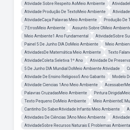
Atividade Sobre Respeito AoMeio Ambiente
Atividade
Atividade Produção De TextoMeio Ambiente
Atividad
AtividadeCaça Palavras Meio Ambiente
Produção De 
7 ErrosMeio Ambiente
Assunto Sobre OMeio Ambient
Meio Ambiente1 Ano Fundamental
AtividadeSobre Su
Painel 5 De Junho DIA DoMeio Ambiente
Meio Ambien
AtividadesDe Matemática Meio Ambiente
Texto Fala
AtividadeColeta Seletiva 1º Ano
Atividade De Preser
5 De Junho DIA Mundial DoMeio Ambiente Atividade
C
Atividade De Ensino Religioso5 Ano Gabarito
Modelo D
Atividade Ciencias 1Ano Meio Ambiente
AcessaberMe
Palavras CruzadasMeio Ambiente
Pintura DirigidaMe
Texto Pequeno DoMeio Ambiente
Meio AmbienteE Mud
Cantinho Do SaberAtividade Infantis Meio Ambiente
A
Atividades De Ciências 3Ano Meio Ambiente
Atividad
AtividadeSobre Recursos Naturais E Problemas Ambienta