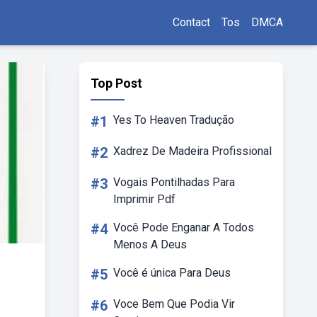
Contact
Tos
DMCA
Top Post
#1
Yes To Heaven Tradução
#2
Xadrez De Madeira Profissional
#3
Vogais Pontilhadas Para
Imprimir Pdf
#4
Você Pode Enganar A Todos
Menos A Deus
#5
Você é única Para Deus
#6
Voce Bem Que Podia Vir