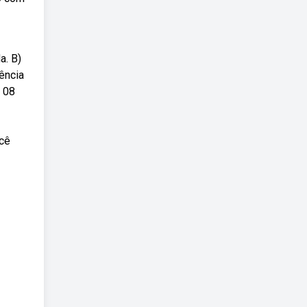
a. B)
ência
m 08
ocê