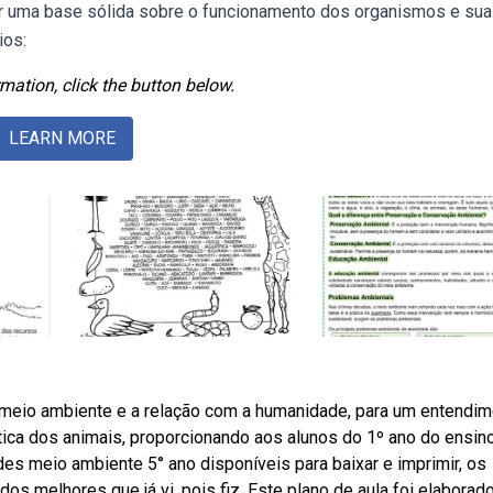
ir uma base sólida sobre o funcionamento dos organismos e sua
ios:
mation, click the button below.
LEARN MORE
meio ambiente e a relação com a humanidade, para um entendim
tica dos animais, proporcionando aos alunos do 1º ano do ensin
es meio ambiente 5° ano disponíveis para baixar e imprimir, os
os melhores que já vi, pois fiz. Este plano de aula foi elabora