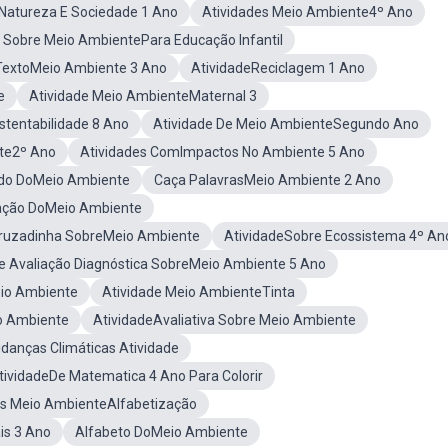
Natureza E Sociedade 1 Ano
Atividades Meio Ambiente4º Ano
e Sobre Meio AmbientePara Educação Infantil
TextoMeio Ambiente 3 Ano
AtividadeReciclagem 1 Ano
e
Atividade Meio AmbienteMaternal 3
stentabilidade 8 Ano
Atividade De Meio AmbienteSegundo Ano
te2º Ano
Atividades ComImpactos No Ambiente 5 Ano
ndo DoMeio Ambiente
Caça PalavrasMeio Ambiente 2 Ano
vação DoMeio Ambiente
ruzadinha SobreMeio Ambiente
AtividadeSobre Ecossistema 4º An
e Avaliação Diagnóstica SobreMeio Ambiente 5 Ano
io Ambiente
Atividade Meio AmbienteTinta
io Ambiente
AtividadeAvaliativa Sobre Meio Ambiente
anças Climáticas Atividade
tividadeDe Matematica 4 Ano Para Colorir
es Meio AmbienteAlfabetização
is 3 Ano
Alfabeto DoMeio Ambiente