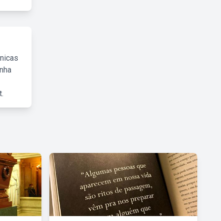
cnicas
inha
.