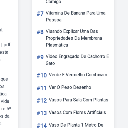
Comigo
#7
Vitamina De Banana Para Uma
Pessoa
l.
#8
Visando Explicar Uma Das
Propriedades Da Membrana
| pdf
Plasmática
esta
#9
Vídeo Engraçado De Cachorro E
m
Gato
#10
Verde E Vermelho Combinam
 que
os.
#11
Ver O Peso Desenho
tica
#12
Vasos Para Sala Com Plantas
 vida
o e 5º
#13
Vasos Com Flores Artificiais
os da
s
#14
Vaso De Planta 1 Metro De