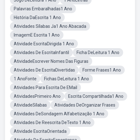
Jogo DeLeitura 1 Ano
1 AnoLetras
Palavras Embaralhadas1 Ano
História DaEscrita 1 Ano
Atividades Sílabas Ja1 Ano Abacada
ImagemE Escrita 1 Ano
Atividade EscritaDirigida 1 Ano
Atividades De EscritaInfantil
Ficha DeLeitura 1 Ano
AtividadeEscrever Nomes Das Figuras
Atividades De EscritaDivertidas
Forme Frases1 Ano
1 AnoFonte
Fichas DeLeitura 1 Ano
Atividades Para Escrita De EMail
AtividadesPrimeiro Ano
Escrita Compartilhada1 Ano
AtividadeSílabas
Atividades DeOrganizar Frases
Atividades DeSondagem Alfabetização 1 Ano
Atividades De Reescrita DeTexto 1 Ano
Atividade EscritaOrientada