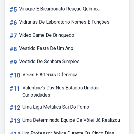
#5
Vinagre E Bicarbonato Reação Química
#6
Vidrarias De Laboratorio Nomes E Funções
#7
Vídeo Game De Brinquedo
#8
Vestido Festa De Um Ano
#9
Vestido De Senhora Simples
#10
Veias E Arterias Diferença
#11
Valentine's Day Nos Estados Unidos
Curiosidades
#12
Uma Liga Metálica Sai Do Forno
#13
Uma Determinada Equipe De Vôlei Já Realizou
Um Professor Aplica Durante Os Cinco Dias