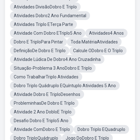
Atividades DivisãoDobro E Triplo
Atividades Dobro2 Ano Fundamental
Atividades Triplo ETerça Parte
Atividade Com Dobro ETriplo5 Ano
Atividades4 Anos
Dobro E TriploPara Pintar
Toda MatériaAtividades
DefiniçãoDe Dobro E Triplo
Calcule ODobro E O Triplo
Atividade Lúdica De Dobro4 Ano Cruzadinha
Situação-Problema 3 AnoDobro E Triplo
Como TrabalharTriplo Atividades
Dobro Triplo Quádruplo EQuíntuplo Atividades 5 Ano
Atividade Dobro E TriploDesenhos
ProbleminhasDe Dobro E Triplo
Atividade 2 Ano DobloE Triplo
Desafio Dobro E Triplo5 Ano
Atividade ComDobro E Triplo
Dobro Triplo EQuadruplo
Dobro TriploQuádruplo
Jogo DoDobro E Triplo