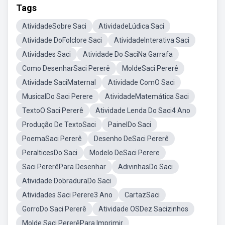
Tags
AtividadeSobre Saci
AtividadeLúdica Saci
Atividade DoFolclore Saci
AtividadeInterativa Saci
Atividades Saci
Atividade Do SaciNa Garrafa
Como DesenharSaci Pererê
MoldeSaci Pererê
Atividade SaciMaternal
Atividade ComO Saci
MusicalDo Saci Perere
AtividadeMatemática Saci
TextoO Saci Pererê
Atividade Lenda Do Saci4 Ano
Produção De TextoSaci
PainelDo Saci
PoemaSaci Pererê
Desenho DeSaci Pererê
PeralticesDo Saci
Modelo DeSaci Perere
Saci PererêPara Desenhar
AdivinhasDo Saci
Atividade DobraduraDo Saci
Atividades Saci Perere3 Ano
CartazSaci
GorroDo Saci Pererê
Atividade OSDez Sacizinhos
Molde Saci PererêPara Imprimir