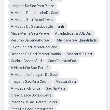
Imagens Do SaciPara Pintar
Atividade RedemoinhoDo Saci
Atividade Saci Pererê1 Ano
Atividade Do SaciEducação Infantil
Mapa MentalSaci Perere
AtividadeLetra SDE Saci
Resumo Da LendaDo Saci
Atividade SaciQuantidade
Texto Do Saci PererêPequeno
Desenho Do Saci PererêColorido
MáscaraDo Saci
Quebra-CabeçaSaci
Caça PalavrasSaci
A HistóriaDo Saci Pererê
AtividadeDe Colagem Do Saci
Imagens SaciPara Colorir
MascaraSaci
AtividadeFolclórica
SaciNa Mata
O Saci Desce DoCipó Letra
Imagem DeSaci Perere Colorir
Fotos Do Saci PererêAtores