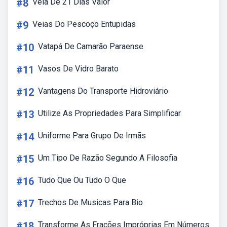
#8
Vela De 21 Dias Valor
#9
Veias Do Pescoço Entupidas
#10
Vatapá De Camarão Paraense
#11
Vasos De Vidro Barato
#12
Vantagens Do Transporte Hidroviário
#13
Utilize As Propriedades Para Simplificar
#14
Uniforme Para Grupo De Irmãs
#15
Um Tipo De Razão Segundo A Filosofia
#16
Tudo Que Ou Tudo O Que
#17
Trechos De Musicas Para Bio
#18
Transforme As Frações Impróprias Em Números