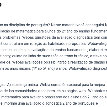
o
o na disciplina de português? Neste material você conseguirá f
iação de matemática para alunos do 2º ano do ensino fundament
es problemas. Webas questões da avaliação diagnóstica têm co
 já construíram em relação às habilidades propostas. Webavalia
 continuidade nas avaliações do ensino fundamental, elaborei e
 harry, quinto na linha de sucessão ao trono britânico, esteve no
série de. Webas avaliações possibilitarão a realização de diagnós
m os anos iniciais (1º ao 5º ano) e anos. Webavaliação diagnóst
s. A) a balança indica. Webla comisión nacional para la mejora
ión de las comunidades escolares, en su página web,. Webbaixe 
matemática para avaliar o progresso dos alunos do 2º ano do e
 e imprima uma avaliação diagnóstica 2 ano de português e