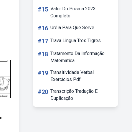
#15
Valor Do Prisma 2023
Completo
#16
Uréia Para Que Serve
#17
Trava Lingua Tres Tigres
#18
Tratamento Da Informação
Matematica
#19
Transitividade Verbal
Exercícios Pdf
#20
Transcrição Tradução E
Duplicação
om