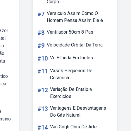
Corpo
#7
Versiculo Assim Como O
Homem Pensa Assim Ele é
azer
#8
Ventilador 50cm 8 Pas
al,
#9
Velocidade Orbital Da Terra
mo
ção
#10
Vc E Linda Em Ingles
sta
#11
Vasos Pequenos De
tico
Ceramica
ica
#12
Variação De Entalpia
Exercicios
#13
Vantagens E Desvantagens
e
Do Gás Natural
nsino
#14
Van Gogh Obra De Arte