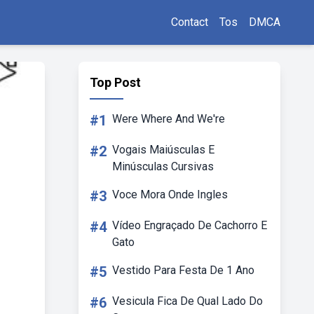
Contact
Tos
DMCA
Top Post
#1
Were Where And We're
#2
Vogais Maiúsculas E
Minúsculas Cursivas
#3
Voce Mora Onde Ingles
#4
Vídeo Engraçado De Cachorro E
Gato
#5
Vestido Para Festa De 1 Ano
#6
Vesicula Fica De Qual Lado Do