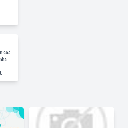
cnicas
inha
.