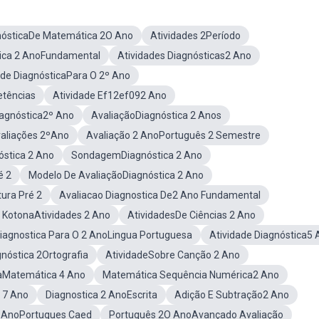
nósticaDe Matemática 2O Ano
Atividades 2Período
tica 2 AnoFundamental
Atividades Diagnósticas2 Ano
ade DiagnósticaPara O 2º Ano
etências
Atividade Ef12ef092 Ano
iagnóstica2º Ano
AvaliaçãoDiagnóstica 2 Anos
aliações 2ºAno
Avaliação 2 AnoPortuguês 2 Semestre
óstica 2 Ano
SondagemDiagnóstica 2 Ano
é 2
Modelo De AvaliaçãoDiagnóstica 2 Ano
tura Pré 2
Avaliacao Diagnostica De2 Ano Fundamental
a KotonaAtividades 2 Ano
AtividadesDe Ciências 2 Ano
Diagnostica Para O 2 AnoLingua Portuguesa
Atividade Diagnóstica5 
gnóstica 2Ortografia
AtividadeSobre Canção 2 Ano
caMatemática 4 Ano
Matemática Sequência Numérica2 Ano
 7 Ano
Diagnostica 2 AnoEscrita
Adição E Subtração2 Ano
2 AnoPortugues Caed
Português 2O AnoAvançado Avaliação