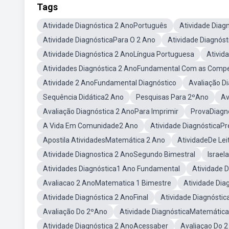
Tags
Atividade Diagnóstica 2 AnoPortuguês
Atividade Diag
Atividade DiagnósticaPara O 2 Ano
Atividade Diagnós
Atividade Diagnóstica 2 AnoLíngua Portuguesa
Ativid
Atividades Diagnóstica 2 AnoFundamental Com as Comp
Atividade 2 AnoFundamental Diagnóstico
Avaliação D
Sequência Didática2 Ano
Pesquisas Para 2ºAno
Av
Avaliação Diagnóstica 2 AnoPara Imprimir
ProvaDiagn
A Vida Em Comunidade2 Ano
Atividade DiagnósticaPr
Apostila AtividadesMatemática 2 Ano
AtividadeDe Lei
Atividade Diagnostica 2 AnoSegundo Bimestral
Israel
Atividades Diagnóstica1 Ano Fundamental
Atividade 
Avaliacao 2 AnoMatematica 1 Bimestre
Atividade Dia
Atividade Diagnóstica 2 AnoFinal
Atividade Diagnósti
Avaliação Do 2ºAno
Atividade DiagnósticaMatemática
Atividade Diagnóstica 2 AnoAcessaber
Avaliaçao Do 