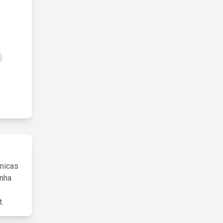
cnicas
inha
.