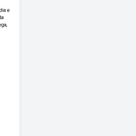
dia e
da
ega,