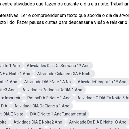
entre atividades que fazemos durante o dia e a noite. Trabalhar a
erativas. Ler e compreender um texto que aborda o dia da árvor
xto lido. Fazer pausas curtas para descansar a visão e relaxar o
Noite 1 Ano
Atividades DiasDa Semana 1º Ano
A E a Noite 1 Ano
Atividade ColagemDIA E Noite
ite 1 Ano
Atividade DIA ENite 1A No
AtividadeGeografia 1º Ano
oite3 Ano
Atividades Períodos DoDIA 1 Ano
ara Imprimir
RotinaDIA E Noite 1 Ano
Atividade O DIA Ea Noite 5 
 DIA
Atividade DIA DeCiencia 1 Ano
tilDIA E Noite
DIA E Noite 1 AnoFundamental
oite
Atividade DIA E Noite2 Ano
Atividade De DIA E Noite1O Ano