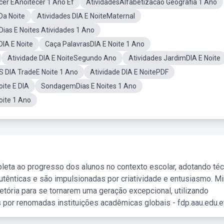
er EAnoitecer 1 Ano Ef
AtividadesAlfabetizacao Geografia 1 Ano
Da Noite
Atividades DIA E NoiteMaternal
Dias E Noites Atividades 1 Ano
IA E Noite
Caça PalavrasDIA E Noite 1 Ano
Atividade DIA E NoiteSegundo Ano
Atividades JardimDIA E Noite
S DIA TradeE Noite 1 Ano
Atividade DIA E NoitePDF
ite E DIA
SondagemDias E Noites 1 Ano
oite 1 Ano
leta ao progresso dos alunos no contexto escolar, adotando té
tênticas e são impulsionadas por criatividade e entusiasmo. M
etória para se tornarem uma geração excepcional, utilizando
 por renomadas instituições acadêmicas globais - fdp.aau.edu.et