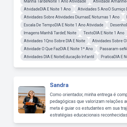
Manha TardeNoite 1 Ano Atividade
Atividade Amanhec
AtvidadeDIA E Noite 1 Ano
Atividades 5 AnoO Sumiço 
Atividades Sobre Atividades DiurnasE Noturnas 1 Ano
Escala De TempoDIA E Noite 1 Ano Atividade
DesenhoD
Imagens Manhã TardeE Noite
TextoDIA E Noite 1 Ano
Atividades 1Qno Sobre DIA E Noite
Atividades Sobre O
Atividade O Que FazDIA E Noite 1º Ano
Passaram-seNo
Atividades DIA E NoiteEducação Infantil
PraticaDIA E N
Sandra
Como orientador, minha entrega é comp
pedagógicas que valorizam relações au
meta é guiar os estudantes em sua traj
estratégias educacionais reconhecidas