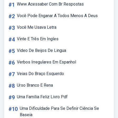
#1
Www Acessaber Com Br Respostas
#2
Você Pode Enganar A Todos Menos A Deus
#3
Você Me Usava Letra
#4
Vinte E Três Em Ingles
#5
Video De Beijos De Lingua
#6
Verbos Irregulares Em Espanhol
#7
Veias Do Braço Esquerdo
#8
Urso Branco E Rena
#9
Uma Família Feliz Livro Pdf
#10
Uma Dificuldade Para Se Definir Ciência Se
Baseia