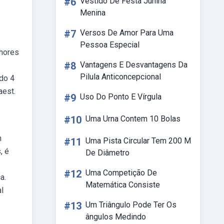
#6
Vestido De Festa Junina
Menina
#7
Versos De Amor Para Uma
Pessoa Especial
lhores
#8
Vantagens E Desvantagens Da
Pilula Anticoncepcional
 do 4
aest.
#9
Uso Do Ponto E Vírgula
#10
Uma Urna Contem 10 Bolas
m
#11
Uma Pista Circular Tem 200 M
, é
De Diâmetro
#12
Uma Competição De
a.
Matemática Consiste
l
#13
Um Triângulo Pode Ter Os
ângulos Medindo