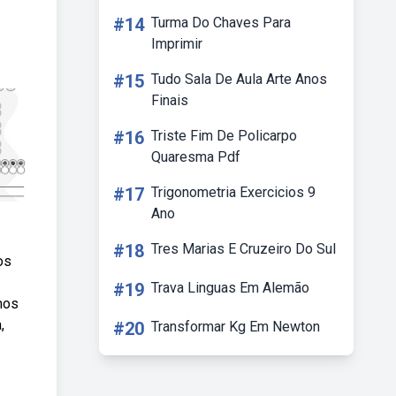
#14
Turma Do Chaves Para
Imprimir
#15
Tudo Sala De Aula Arte Anos
Finais
#16
Triste Fim De Policarpo
Quaresma Pdf
#17
Trigonometria Exercicios 9
Ano
#18
Tres Marias E Cruzeiro Do Sul
os
#19
Trava Linguas Em Alemão
mos
,
#20
Transformar Kg Em Newton