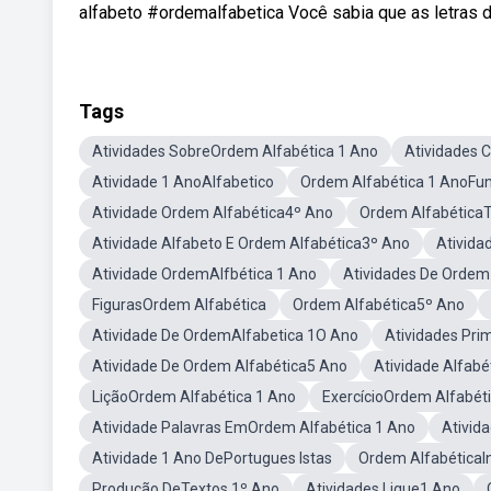
alfabeto #ordemalfabetica Você sabia que as letras d
Tags
Atividades SobreOrdem Alfabética 1 Ano
Atividades 
Atividade 1 AnoAlfabetico
Ordem Alfabética 1 AnoFu
Atividade Ordem Alfabética4º Ano
Ordem AlfabéticaT
Atividade Alfabeto E Ordem Alfabética3º Ano
Ativida
Atividade OrdemAlfbética 1 Ano
Atividades De Ordem
FigurasOrdem Alfabética
Ordem Alfabética5º Ano
Atividade De OrdemAlfabetica 1O Ano
Atividades Pri
Atividade De Ordem Alfabética5 Ano
Atividade Alfabé
LiçãoOrdem Alfabética 1 Ano
ExercícioOrdem Alfabét
Atividade Palavras EmOrdem Alfabética 1 Ano
Ativid
Atividade 1 Ano DePortugues Istas
Ordem AlfabéticaIn
Produção DeTextos 1º Ano
Atividades Ligue1 Ano