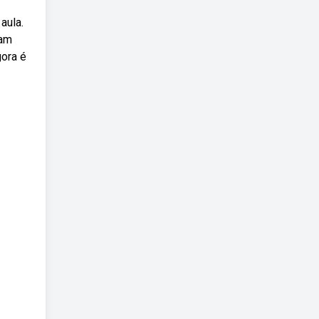
aula.
sam
gora é