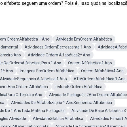
o alfabeto seguem uma ordem? Pois é , isso ajuda na localização
Com OrdemAlfabetica 1 Ano
Atividade EmOrdem Alfabética
ndamental
Atividades OrdemDecrescente 1 Ano
AtividadeAlfabé
erceiro Ano
Atividade Ordem Alfabética2º Ano
de De OrdemAlfabetica Para 1 Ano
Ordem Aflfabética1 Ano
 1º Ano
Imagens EmOrdem Alfabética
Ordem Alfabética4 Ano
AtividadeSequencia Alfabetica 1 Ano
ATIVOrdem Alfabética 1 Ano
meiroAno Ordem Alfabética
LeituraE Ordem Alfabética
ticaPara O Terceiro Ano
Atividade Português 2Ano Ordem Alfabéti
ica
Atividades De Alfabetização 1 AnoSequencia Alfabetica
ade De 1 AnoToda Matéria Português
Atividade De Base Alfabética3
glês Atividade
AtividadeSilábica Alfabética
Atividades Rimas1 
Ordem AlfabéticaCompleta
Atividade De ConcentraçãoAlfabética 1