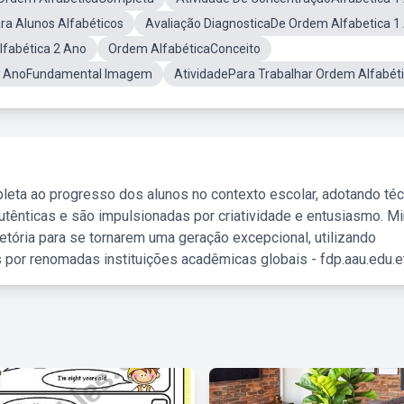
ra Alunos Alfabéticos
Avaliação DiagnosticaDe Ordem Alfabetica 1
fabética 2 Ano
Ordem AlfabéticaConceito
 1 AnoFundamental Imagem
AtividadePara Trabalhar Ordem Alfabét
leta ao progresso dos alunos no contexto escolar, adotando té
tênticas e são impulsionadas por criatividade e entusiasmo. M
etória para se tornarem uma geração excepcional, utilizando
 por renomadas instituições acadêmicas globais - fdp.aau.edu.et