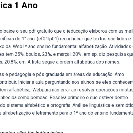
ica 1 Ano
ão baixe o seu pdf gratuito que o ieducação elaborou com as me
íficas do 1° ano: (ef01lp01) reconhecer que textos são lidos e
aixo da. Web1º ano ensino fundamental alfabetização. Atividades
es tem 25%, boulos, 23%, e marçal, 20%, em sp, diz pesquisa qu
er, 20,8%, em. A lista segue a ordem alfabética dos nomes.
ras e pedagogia e pós graduada em áreas de educação. Amo
ontribuir. Iniciar a aula perguntando aos alunos se eles conhece
rdem alfabética,. Webpara não errar ao resolver operações mistas
nhecida como pemdas: Resolva primeiro o que estiver dentro.
o sistema alfabético e ortografia. Análise linguística e semiótic
e alfabetização e letramento para o 1º ano do ensino fundamenta
mation, click the button below.