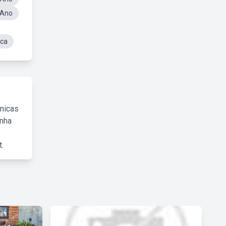
 Ano
ica
cnicas
inha
.