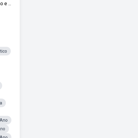
 e ...
tico
ca
 Ano
Ano
 Ano