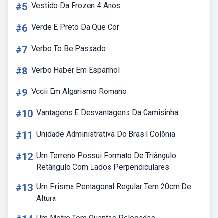
#5
Vestido Da Frozen 4 Anos
#6
Verde E Preto Da Que Cor
#7
Verbo To Be Passado
#8
Verbo Haber Em Espanhol
#9
Vccii Em Algarismo Romano
#10
Vantagens E Desvantagens Da Camisinha
#11
Unidade Administrativa Do Brasil Colônia
#12
Um Terreno Possui Formato De Triângulo
Retângulo Com Lados Perpendiculares
#13
Um Prisma Pentagonal Regular Tem 20cm De
Altura
Um Metro Tem Quantas Polegadas