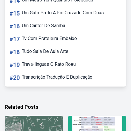
#14
#15
Um Gato Preto A Foi Cruzado Com Duas
#16
Um Cantor De Samba
#17
Tv Com Prateleira Embaixo
#18
Tudo Sala De Aula Arte
#19
Trava-línguas O Rato Roeu
#20
Transcrição Tradução E Duplicação
Related Posts