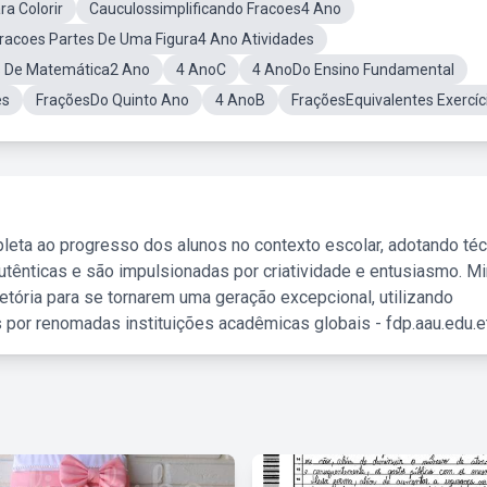
ra Colorir
Cauculossimplificando Fracoes4 Ano
racoes Partes De Uma Figura4 Ano Atividades
os De Matemática2 Ano
4 AnoC
4 AnoDo Ensino Fundamental
es
FraçõesDo Quinto Ano
4 AnoB
FraçõesEquivalentes Exercíc
leta ao progresso dos alunos no contexto escolar, adotando té
tênticas e são impulsionadas por criatividade e entusiasmo. M
etória para se tornarem uma geração excepcional, utilizando
 por renomadas instituições acadêmicas globais - fdp.aau.edu.et