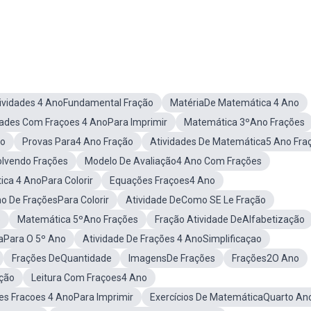
ividades 4 AnoFundamental Fração
MatériaDe Matemática 4 Ano
dades Com Fraçoes 4 AnoPara Imprimir
Matemática 3ºAno Frações
no
Provas Para4 Ano Fração
Atividades De Matemática5 Ano Fra
olvendo Frações
Modelo De Avaliação4 Ano Com Frações
ica 4 AnoPara Colorir
Equações Fraçoes4 Ano
o De FraçõesPara Colorir
Atividade DeComo SE Le Fração
o
Matemática 5ºAno Frações
Fração Atividade DeAlfabetização
aPara O 5º Ano
Atividade De Frações 4 AnoSimplificaçao
Frações DeQuantidade
ImagensDe Frações
Frações2O Ano
ação
Leitura Com Fraçoes4 Ano
es Fracoes 4 AnoPara Imprimir
Exercícios De MatemáticaQuarto An