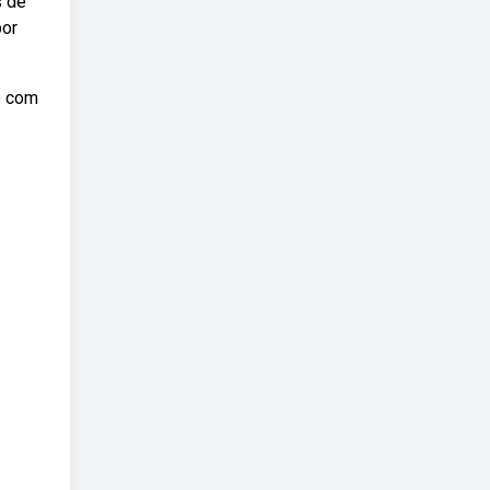
s de
por
o com