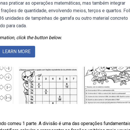
enas praticar as operações matemáticas, mas também integrar
 frações de quantidade, envolvendo meios, terços e quartos. Fo
 36 unidades de tampinhas de garrafa ou outro material concreto
do para cada.
mation, click the button below.
LEARN MORE
ando comeu 1 parte. A divisão é uma das operações fundamentai