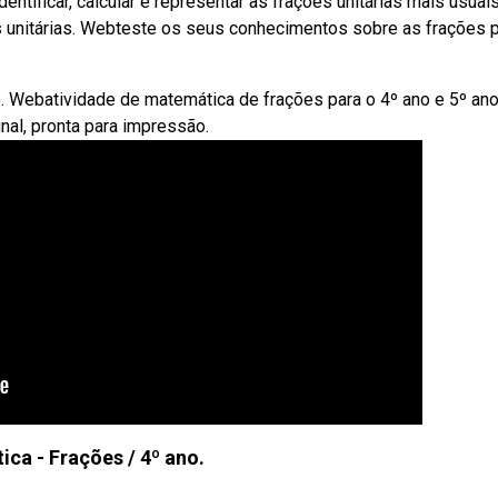
dentificar, calcular e representar as frações unitárias mais usuai
es unitárias. Webteste os seus conhecimentos sobre as frações 
o. Webatividade de matemática de frações para o 4º ano e 5º an
nal, pronta para impressão.
ca - Frações / 4º ano.