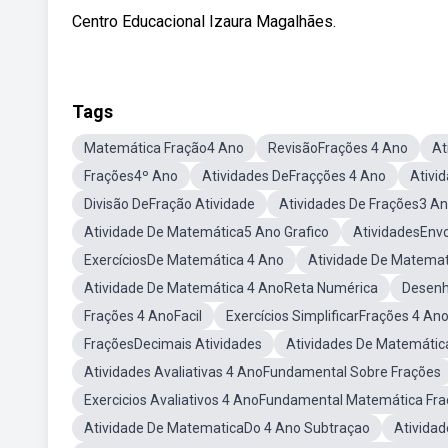
Centro Educacional Izaura Magalhães.
Tags
Matemática Fração4 Ano
RevisãoFrações 4 Ano
At
Frações4º Ano
Atividades DeFraçções 4 Ano
Ativi
Divisão DeFração Atividade
Atividades De Frações3 A
Atividade De Matemática5 Ano Grafico
AtividadesEnv
ExercíciosDe Matemática 4 Ano
Atividade De Matemat
Atividade De Matemática 4 AnoReta Numérica
Desenh
Frações 4 AnoFacil
Exercícios SimplificarFrações 4 An
FraçõesDecimais Atividades
Atividades De Matemátic
Atividades Avaliativas 4 AnoFundamental Sobre Frações
Exercicios Avaliativos 4 AnoFundamental Matemática Fr
Atividade De MatematicaDo 4 Ano Subtraçao
Atividad