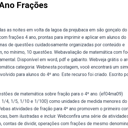
 Ano Frações
odas as noites em volta da lagoa da prejubaca em são gonçalo do
om frações 4 ano, prontas para imprimir e aplicar em alunos do
tenas de questões cuidadosamente organizadas por conteúdo e
tém, no mínimo, 10 questões. Webavaliação de matemática com f
amental. Disponível em word, pdf e gabarito. Webveja grátis o a
atemática categoria: Webnesta postagem, você encontrará um sim
vido para alunos do 4º ano. Este recurso foi criado. Escrito p
estões de matemática sobre fração para o 4º ano. (ef04ma09)
/3, 1/4, 1/5, 1/10 e 1/100) como unidades de medida menores do
ebas atividades de fração para 4º ano promovem o primeiro con
cas, bem ilustradas e incluir. Webconfira uma série de atividad
ão, contas de dividir, operações com frações de mesmo denomin