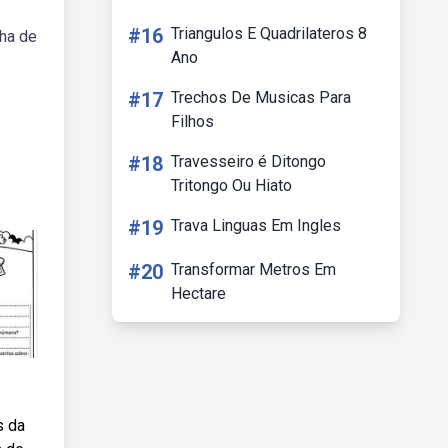
#16
Triangulos E Quadrilateros 8
lha de
Ano
#17
Trechos De Musicas Para
Filhos
#18
Travesseiro é Ditongo
Tritongo Ou Hiato
#19
Trava Linguas Em Ingles
#20
Transformar Metros Em
Hectare
s da