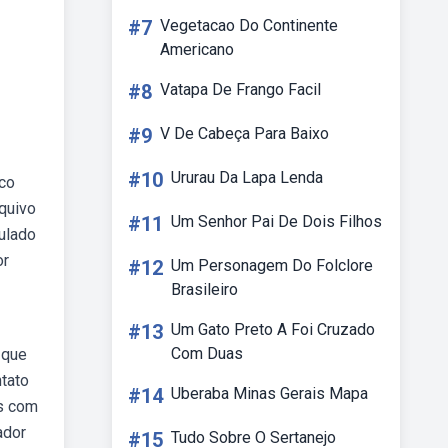
#7
Vegetacao Do Continente
Americano
#8
Vatapa De Frango Facil
#9
V De Cabeça Para Baixo
#10
Ururau Da Lapa Lenda
oco
rquivo
#11
Um Senhor Pai De Dois Filhos
ulado
or
#12
Um Personagem Do Folclore
Brasileiro
#13
Um Gato Preto A Foi Cruzado
Com Duas
 que
tato
#14
Uberaba Minas Gerais Mapa
es com
ador
#15
Tudo Sobre O Sertanejo