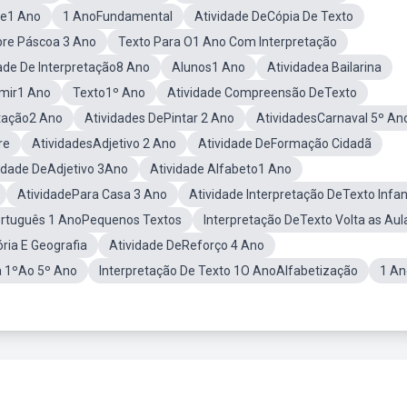
te1 Ano
1 AnoFundamental
Atividade DeCópia De Texto
bre Páscoa 3 Ano
Texto Para O1 Ano Com Interpretação
ade De Interpretação8 Ano
Alunos1 Ano
Atividadea Bailarina
imir1 Ano
Texto1º Ano
Atividade Compreensão DeTexto
etação2 Ano
Atividades DePintar 2 Ano
AtividadesCarnaval 5º An
re
AtividadesAdjetivo 2 Ano
Atividade DeFormação Cidadã
idade DeAdjetivo 3Ano
Atividade Alfabeto1 Ano
AtividadePara Casa 3 Ano
Atividade Interpretação DeTexto Infant
ortuguês 1 AnoPequenos Textos
Interpretação DeTexto Volta as Aul
ória E Geografia
Atividade DeReforço 4 Ano
a 1ºAo 5º Ano
Interpretação De Texto 1O AnoAlfabetização
1 A