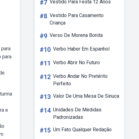
#7
Vestido Para Festa 12 Anos
#8
Vestido Para Casamento
Criança
#9
Verso De Morena Bonita
 para
#10
Verbo Haber Em Espanhol
o para
#11
Verbo Abrir No Futuro
 de
#12
Verbo Andar No Pretérito
Perfeito
 turma
#13
Valor De Uma Mesa De Sinuca
#14
Unidades De Medidas
ra e
Padronizadas
são
#15
Um Fato Qualquer Redação
om