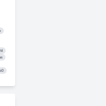
o
il
as
noD