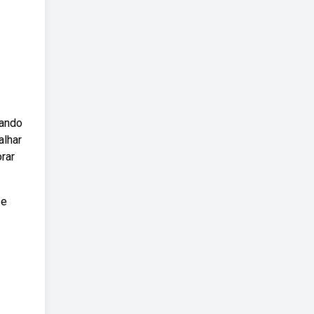
sando
alhar
rar
 e