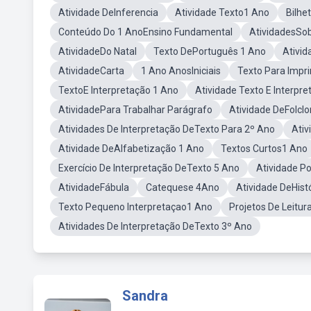
Atividade DeInferencia
Atividade Texto1 Ano
Bilhe
Conteúdo Do 1 AnoEnsino Fundamental
AtividadesSo
AtividadeDo Natal
Texto DePortuguês 1 Ano
Ativid
AtividadeCarta
1 Ano AnosIniciais
Texto Para Impr
TextoE Interpretação 1 Ano
Atividade Texto E Interpr
AtividadePara Trabalhar Parágrafo
Atividade DeFolclo
Atividades De Interpretação DeTexto Para 2º Ano
Ativ
Atividade DeAlfabetização 1 Ano
Textos Curtos1 Ano
Exercício De Interpretação DeTexto 5 Ano
Atividade P
AtividadeFábula
Catequese 4Ano
Atividade DeHist
Texto Pequeno Interpretaçao1 Ano
Projetos De Leitur
Atividades De Interpretação DeTexto 3º Ano
Sandra