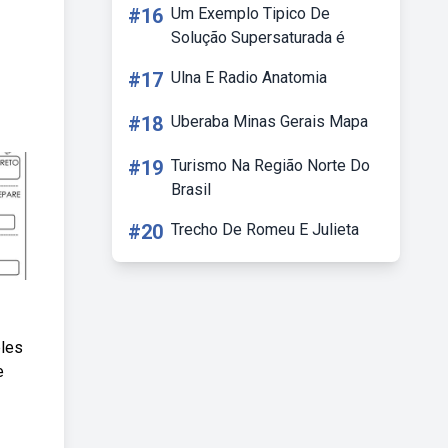
#16
Um Exemplo Tipico De
Solução Supersaturada é
#17
Ulna E Radio Anatomia
#18
Uberaba Minas Gerais Mapa
#19
Turismo Na Região Norte Do
Brasil
#20
Trecho De Romeu E Julieta
ples
e