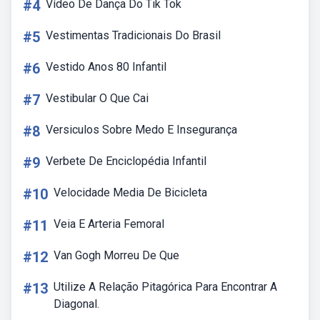
#4
Vídeo De Dança Do Tik Tok
#5
Vestimentas Tradicionais Do Brasil
#6
Vestido Anos 80 Infantil
#7
Vestibular O Que Cai
#8
Versiculos Sobre Medo E Insegurança
#9
Verbete De Enciclopédia Infantil
#10
Velocidade Media De Bicicleta
#11
Veia E Arteria Femoral
#12
Van Gogh Morreu De Que
#13
Utilize A Relação Pitagórica Para Encontrar A
Diagonal.