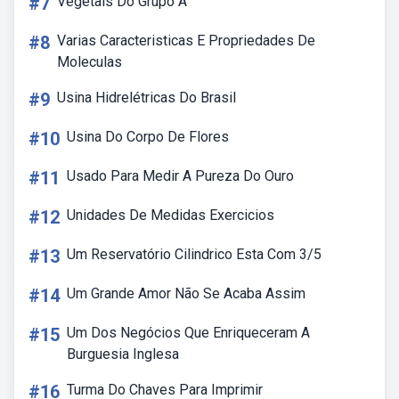
#7
Vegetais Do Grupo A
#8
Varias Caracteristicas E Propriedades De
Moleculas
#9
Usina Hidrelétricas Do Brasil
#10
Usina Do Corpo De Flores
#11
Usado Para Medir A Pureza Do Ouro
#12
Unidades De Medidas Exercicios
#13
Um Reservatório Cilindrico Esta Com 3/5
#14
Um Grande Amor Não Se Acaba Assim
#15
Um Dos Negócios Que Enriqueceram A
Burguesia Inglesa
#16
Turma Do Chaves Para Imprimir