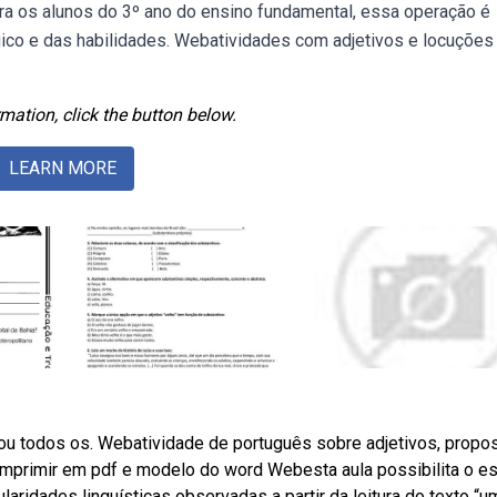
ara os alunos do 3º ano do ensino fundamental, essa operação é
gico e das habilidades. Webatividades com adjetivos e locuções
mation, click the button below.
LEARN MORE
u todos os. Webatividade de português sobre adjetivos, propo
 imprimir em pdf e modelo do word Webesta aula possibilita o e
laridades linguísticas observadas a partir da leitura do texto “u