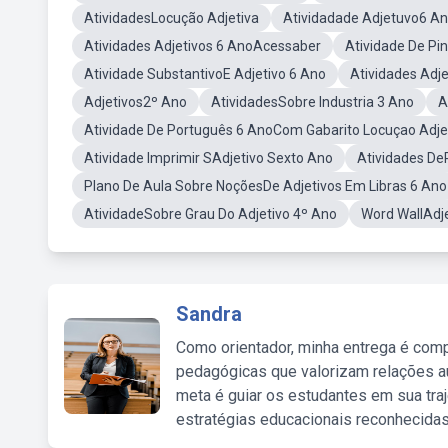
AtividadesLocução Adjetiva
Atividadade Adjetuvo6 A
Atividades Adjetivos 6 AnoAcessaber
Atividade De Pi
Atividade SubstantivoE Adjetivo 6 Ano
Atividades Adj
Adjetivos2º Ano
AtividadesSobre Industria 3 Ano
A
Atividade De Português 6 AnoCom Gabarito Locuçao Adje
Atividade Imprimir SAdjetivo Sexto Ano
Atividades De
Plano De Aula Sobre NoçõesDe Adjetivos Em Libras 6 Ano
AtividadeSobre Grau Do Adjetivo 4º Ano
Word WallAdj
Sandra
Como orientador, minha entrega é comp
pedagógicas que valorizam relações au
meta é guiar os estudantes em sua traj
estratégias educacionais reconhecidas