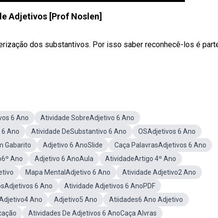
de Adjetivos [Prof Noslen]
erização dos substantivos. Por isso saber reconhecê-los é part
vos 6 Ano
Atividade SobreAdjetivo 6 Ano
s 6 Ano
Atividade DeSubstantivo 6 Ano
OSAdjetivos 6 Ano
m Gabarito
Adjetivo 6 AnoSlide
Caça PalavrasAdjetivos 6 Ano
vo6º Ano
Adjetivo 6 AnoAula
AtividadeArtigo 4º Ano
etivo
Mapa MentalAdjetivo 6 Ano
Atividade Adjetivo2 Ano
osAdjetivos 6 Ano
Atividade Adjetivos 6 AnoPDF
 Adjetivo4 Ano
Adjetivo5 Ano
Atiidades6 Ano Adjetivo
icação
Atividades De Adjetivos 6 AnoCaça Alvras