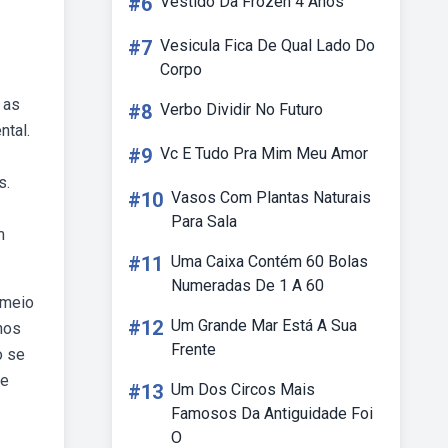
#6
Vestido Da Frozen 4 Anos
#7
Vesicula Fica De Qual Lado Do
Corpo
 as
#8
Verbo Dividir No Futuro
ntal.
#9
Vc E Tudo Pra Mim Meu Amor
s.
#10
Vasos Com Plantas Naturais
Para Sala
m
#11
Uma Caixa Contém 60 Bolas
Numeradas De 1 A 60
 meio
#12
Um Grande Mar Está A Sua
nos
Frente
o se
de
#13
Um Dos Circos Mais
Famosos Da Antiguidade Foi
O