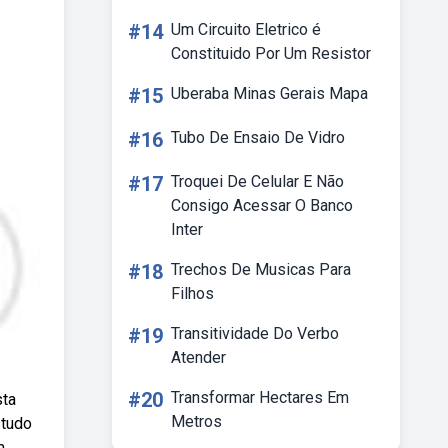
#14
Um Circuito Eletrico é
Constituido Por Um Resistor
#15
Uberaba Minas Gerais Mapa
#16
Tubo De Ensaio De Vidro
#17
Troquei De Celular E Não
Consigo Acessar O Banco
Inter
#18
Trechos De Musicas Para
Filhos
#19
Transitividade Do Verbo
Atender
#20
Transformar Hectares Em
sta
Metros
studo
m