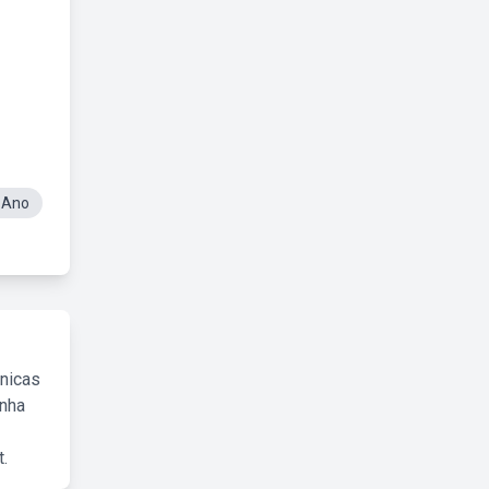
 Ano
cnicas
inha
.