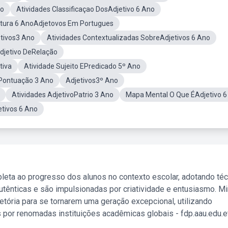
no
Atividades Classificaçao DosAdjetivo 6 Ano
ntura 6 AnoAdjetovos Em Portugues
etivos3 Ano
Atividades Contextualizadas SobreAdjetivos 6 Ano
djetivo DeRelação
tiva
Atividade Sujeito EPredicado 5º Ano
Pontuação 3 Ano
Adjetivos3º Ano
Atividades AdjetivoPatrio 3 Ano
Mapa Mental O Que ÉAdjetivo 6
etivos 6 Ano
leta ao progresso dos alunos no contexto escolar, adotando té
tênticas e são impulsionadas por criatividade e entusiasmo. M
etória para se tornarem uma geração excepcional, utilizando
 por renomadas instituições acadêmicas globais - fdp.aau.edu.et