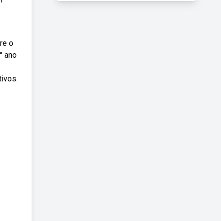
re o
° ano
ivos.