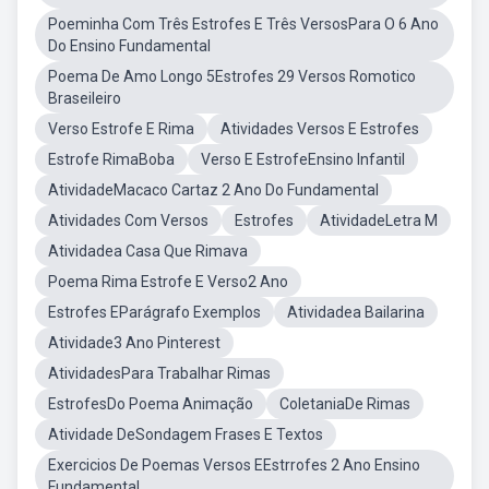
Poeminha Com Três Estrofes E Três VersosPara O 6 Ano
Do Ensino Fundamental
Poema De Amo Longo 5Estrofes 29 Versos Romotico
Braseileiro
Verso Estrofe E Rima
Atividades Versos E Estrofes
Estrofe RimaBoba
Verso E EstrofeEnsino Infantil
AtividadeMacaco Cartaz 2 Ano Do Fundamental
Atividades Com Versos
Estrofes
AtividadeLetra M
Atividadea Casa Que Rimava
Poema Rima Estrofe E Verso2 Ano
Estrofes EParágrafo Exemplos
Atividadea Bailarina
Atividade3 Ano Pinterest
AtividadesPara Trabalhar Rimas
EstrofesDo Poema Animação
ColetaniaDe Rimas
Atividade DeSondagem Frases E Textos
Exercicios De Poemas Versos EEstrrofes 2 Ano Ensino
Fundamental