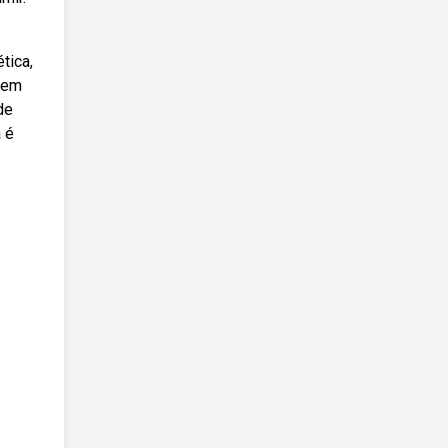
tica,
stem
de
a é