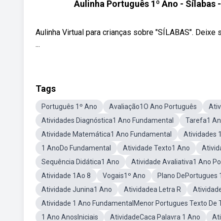
Aulinha Português 1º Ano - Sílabas
Aulinha Virtual para crianças sobre "SÍLABAS". Dei
...
Tags
Português 1º Ano
Avaliação1O Ano Português
Ati
Atividades Diagnóstica1 Ano Fundamental
Tarefa1 A
Atividade Matemática1 Ano Fundamental
Atividades
1 AnoDo Fundamental
Atividade Texto1 Ano
Ativi
Sequência Didática1 Ano
Atividade Avaliativa1 Ano P
Atividade 1Ao 8
Vogais1º Ano
Plano DePortugues 
Atividade Junina1 Ano
Atividadea Letra R
Atividad
Atividade 1 Ano FundamentalMenor Portugues Texto De T
1 Ano AnosIniciais
AtividadeCaca Palavra 1 Ano
At