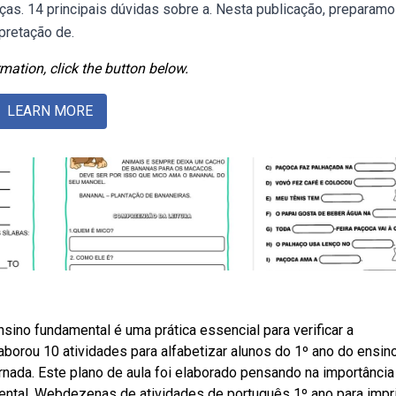
anças. 14 principais dúvidas sobre a. Nesta publicação, preparam
pretação de.
mation, click the button below.
LEARN MORE
nsino fundamental é uma prática essencial para verificar a
orou 10 atividades para alfabetizar alunos do 1º ano do ensin
rnada. Este plano de aula foi elaborado pensando na importância
ntal. Webdezenas de atividades de português 1º ano para impri