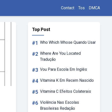
Contact
Tos
DMCA
Top Post
#1
Who Which Whose Quando Usar
#2
Where Are You Located
Tradução
#3
Vou Para Escola Em Inglês
#4
Vitamina K Em Recem Nascido
#5
Vitamina C Efeitos Colaterais
#6
Violência Nas Escolas
Brasileiras Redação