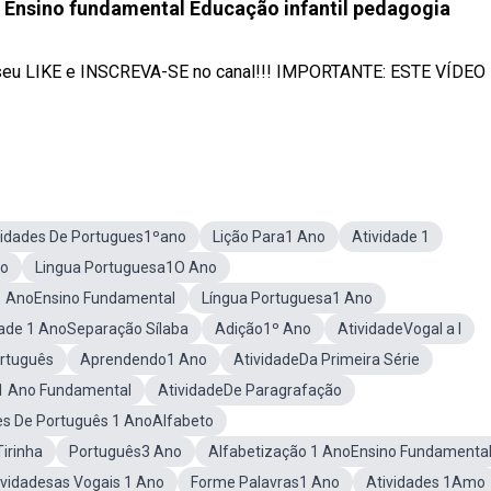
 - Ensino fundamental Educação infantil pedagogia
xe seu LIKE e INSCREVA-SE no canal!!! IMPORTANTE: ESTE VÍDEO
vidades De Portugues1ºano
Lição Para1 Ano
Atividade 1
no
Lingua Portuguesa1O Ano
 1 AnoEnsino Fundamental
Língua Portuguesa1 Ano
dade 1 AnoSeparação Sílaba
Adição1º Ano
AtividadeVogal a I
ortuguês
Aprendendo1 Ano
AtividadeDa Primeira Série
1 Ano Fundamental
AtividadeDe Paragrafação
es De Português 1 AnoAlfabeto
irinha
Português3 Ano
Alfabetização 1 AnoEnsino Fundamenta
ividadesas Vogais 1 Ano
Forme Palavras1 Ano
Atividades 1Amo