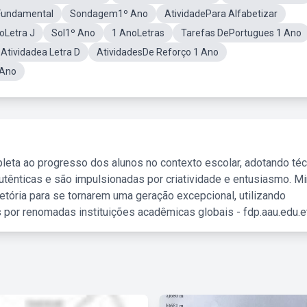
 Fundamental
Sondagem1º Ano
AtividadePara Alfabetizar
oLetra J
Sol1º Ano
1 AnoLetras
Tarefas DePortugues 1 Ano
Atividadea Letra D
AtividadesDe Reforço 1 Ano
 Ano
leta ao progresso dos alunos no contexto escolar, adotando té
tênticas e são impulsionadas por criatividade e entusiasmo. M
etória para se tornarem uma geração excepcional, utilizando
 por renomadas instituições acadêmicas globais - fdp.aau.edu.et