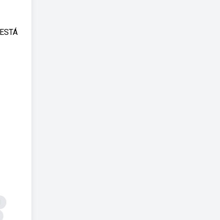
 ESTÁ
l