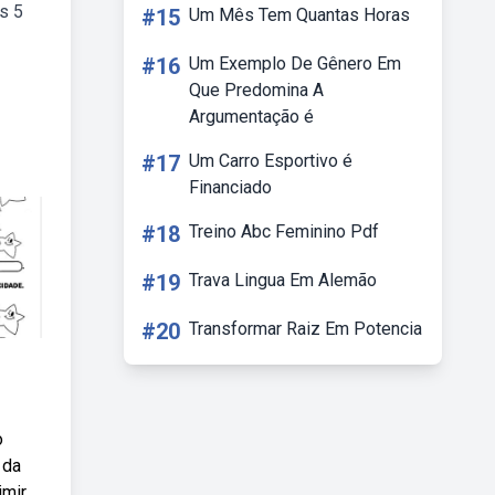
os 5
#15
Um Mês Tem Quantas Horas
#16
Um Exemplo De Gênero Em
Que Predomina A
Argumentação é
#17
Um Carro Esportivo é
Financiado
#18
Treino Abc Feminino Pdf
#19
Trava Lingua Em Alemão
#20
Transformar Raiz Em Potencia
o
 da
mir.