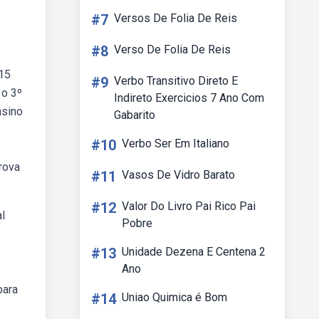
#7
Versos De Folia De Reis
#8
Verso De Folia De Reis
 15
#9
Verbo Transitivo Direto E
 o 3º
Indireto Exercicios 7 Ano Com
nsino
Gabarito
#10
Verbo Ser Em Italiano
rova
#11
Vasos De Vidro Barato
#12
Valor Do Livro Pai Rico Pai
l
Pobre
#13
Unidade Dezena E Centena 2
Ano
para
#14
Uniao Quimica é Bom