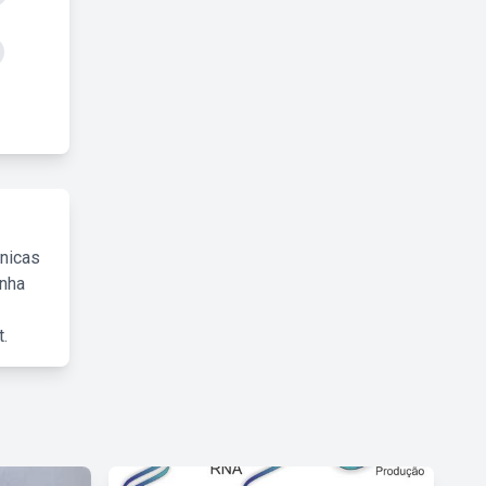
cnicas
inha
.