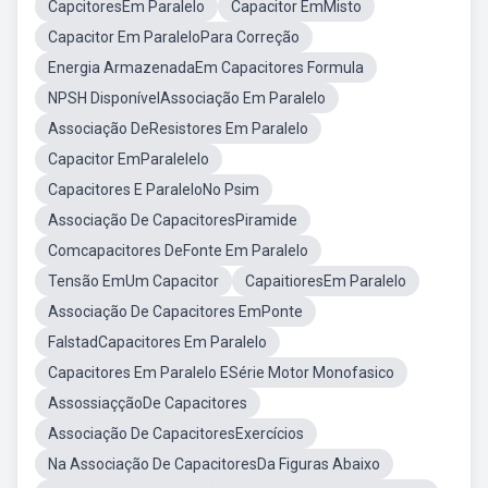
CapcitoresEm Paralelo
Capacitor EmMisto
Capacitor Em ParaleloPara Correção
Energia ArmazenadaEm Capacitores Formula
NPSH DisponívelAssociação Em Paralelo
Associação DeResistores Em Paralelo
Capacitor EmParalelelo
Capacitores E ParaleloNo Psim
Associação De CapacitoresPiramide
Comcapacitores DeFonte Em Paralelo
Tensão EmUm Capacitor
CapaitioresEm Paralelo
Associação De Capacitores EmPonte
FalstadCapacitores Em Paralelo
Capacitores Em Paralelo ESérie Motor Monofasico
AssossiaççãoDe Capacitores
Associação De CapacitoresExercícios
Na Associação De CapacitoresDa Figuras Abaixo