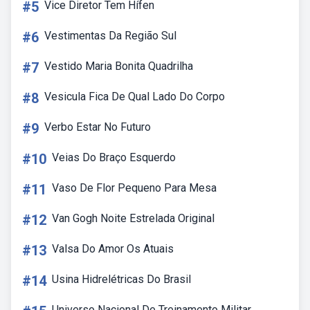
#5
Vice Diretor Tem Hífen
#6
Vestimentas Da Região Sul
#7
Vestido Maria Bonita Quadrilha
#8
Vesicula Fica De Qual Lado Do Corpo
#9
Verbo Estar No Futuro
#10
Veias Do Braço Esquerdo
#11
Vaso De Flor Pequeno Para Mesa
#12
Van Gogh Noite Estrelada Original
#13
Valsa Do Amor Os Atuais
#14
Usina Hidrelétricas Do Brasil
Universo Nacional De Treinamento Militar