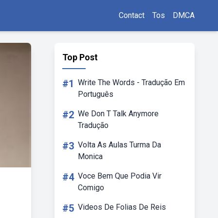
Contact
Tos
DMCA
Top Post
#1
Write The Words - Tradução Em
Português
#2
We Don T Talk Anymore
Tradução
#3
Volta As Aulas Turma Da
Monica
#4
Voce Bem Que Podia Vir
Comigo
#5
Videos De Folias De Reis