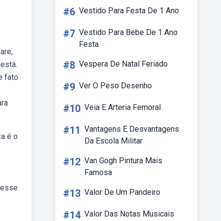
#6
Vestido Para Festa De 1 Ano
#7
Vestido Para Bebe De 1 Ano
Festa
are,
#8
Vespera De Natal Feriado
está.
e fato
#9
Ver O Peso Desenho
ara
#10
Veia E Arteria Femoral
#11
Vantagens E Desvantagens
za é o
Da Escola Militar
#12
Van Gogh Pintura Mais
Famosa
a esse
#13
Valor De Um Pandeiro
#14
Valor Das Notas Musicais