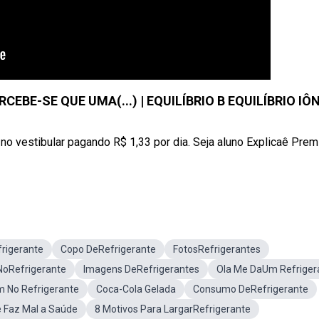
CEBE-SE QUE UMA(...) | EQUILÍBRIO B EQUILÍBRIO IÔ
no vestibular pagando R$ 1,33 por dia. Seja aluno Explicaê Pre
frigerante
Copo DeRefrigerante
FotosRefrigerantes
NoRefrigerante
Imagens DeRefrigerantes
Ola Me DaUm Refriger
 No Refrigerante
Coca-Cola Gelada
Consumo DeRefrigerante
 Faz Mal a Saúde
8 Motivos Para LargarRefrigerante