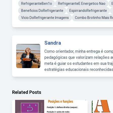
RefrigeranteBen1o
RefrigeranteE Energetico Nao
Beneficios DoRefrigerante
EspirrandoRefrigerante
Vicio DoRefrigerante Imagens
Combo Brotinho Mais R
Sandra
Como orientador, minha entrega é comp
pedagógicas que valorizam relações au
meta é guiar os estudantes em sua traj
estratégias educacionais reconhecidas
Related Posts