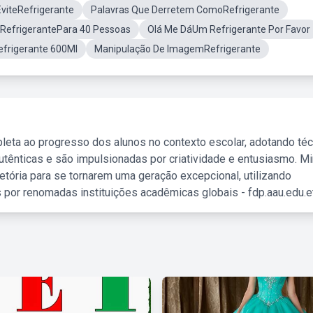
EviteRefrigerante
Palavras Que Derretem ComoRefrigerante
RefrigerantePara 40 Pessoas
Olá Me DáUm Refrigerante Por Favor
efrigerante 600Ml
Manipulação De ImagemRefrigerante
leta ao progresso dos alunos no contexto escolar, adotando té
tênticas e são impulsionadas por criatividade e entusiasmo. M
etória para se tornarem uma geração excepcional, utilizando
 por renomadas instituições acadêmicas globais - fdp.aau.edu.et