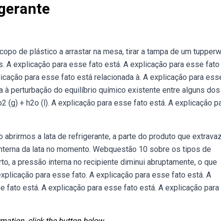
gerante
opo de plástico a arrastar na mesa, tirar a tampa de um tupperw
. A explicação para esse fato está. A explicação para esse fato 
licação para esse fato está relacionada à. A explicação para ess
 à perturbação do equilíbrio químico existente entre alguns dos
 (g) + h2o (l). A explicação para esse fato está. A explicação p
 abrirmos a lata de refrigerante, a parte do produto que extrava
interna da lata no momento. Webquestão 10 sobre os tipos de
to, a pressão interna no recipiente diminui abruptamente, o que
 explicação para esse fato. A explicação para esse fato está. A
e fato está. A explicação para esse fato está. A explicação par
mation, click the button below.