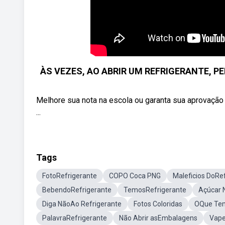
ÀS VEZES, AO ABRIR UM REFRIGERANTE, PER
Melhore sua nota na escola ou garanta sua aprovação 
...
Tags
FotoRefrigerante
COPO Coca PNG
Maleficios DoRe
BebendoRefrigerante
TemosRefrigerante
Açúcar 
Diga NãoAo Refrigerante
Fotos Coloridas
OQue Tem
PalavraRefrigerante
Não Abrir asEmbalagens
Vape