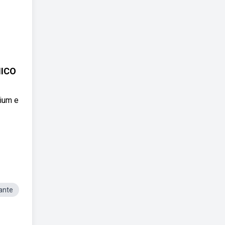
NICO
mium e
ante