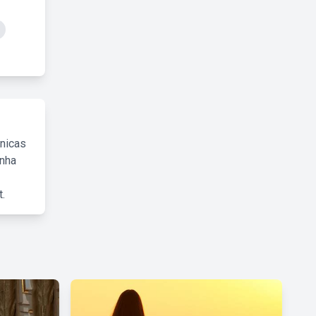
cnicas
inha
.