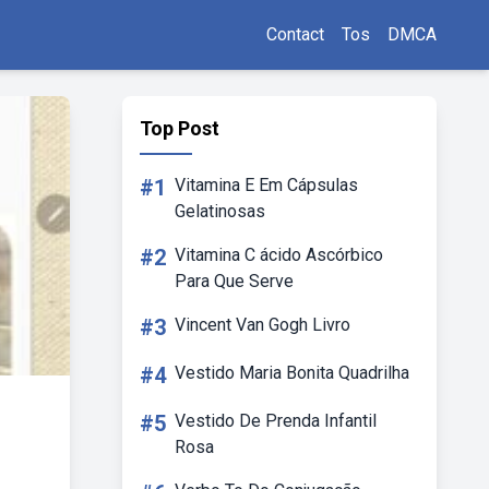
Contact
Tos
DMCA
Top Post
#1
Vitamina E Em Cápsulas
Gelatinosas
#2
Vitamina C ácido Ascórbico
Para Que Serve
#3
Vincent Van Gogh Livro
#4
Vestido Maria Bonita Quadrilha
#5
Vestido De Prenda Infantil
Rosa