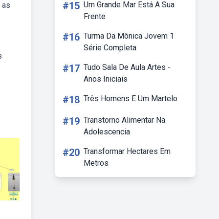
#15
Um Grande Mar Está A Sua
 as
Frente
#16
Turma Da Mônica Jovem 1
Série Completa
s
#17
Tudo Sala De Aula Artes -
Anos Iniciais
#18
Três Homens E Um Martelo
#19
Transtorno Alimentar Na
Adolescencia
#20
Transformar Hectares Em
Metros