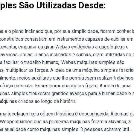
les São Utilizadas Desde:
 e o plano inclinado que, por sua simplicidade, ficaram conhec
onstruídas consistiam em instrumentos capazes de auxiliar em
evantar, empurrar ou girar. Webas evidências arqueológicas e
ancas, polias, planos inclinados e cunhas, eram utilizadas no e
ra facilitar o trabalho humano,. Webas máquinas simples são
s, multiplicar as forças. A ideia de uma máquina simples foi cri
ialmente, meios auxiliares que lhe permitissem realizar trabalhos
 força muscular. Esses primeiros meios foram. A ideia de uma
quinas simples trouxeram grandes avanços para a humanidade e 
áquinas criadas ao longo da história.
ma tecelagem cuja origem histórica é desconhecida. Algumas 
o. Webpontuamos que as primeiras máquinas foram a alavanca, a
 na atualidade como máquinas simples. 3 pessoas acharam útil.