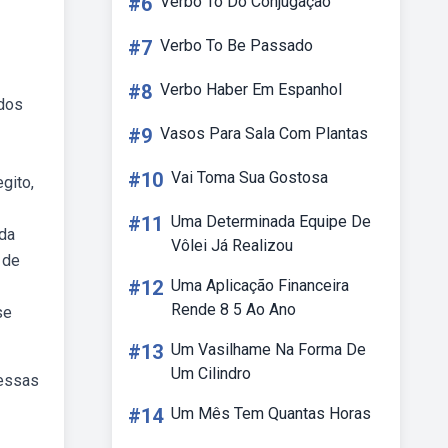
#6
Verbo To Do Conjugação
#7
Verbo To Be Passado
#8
Verbo Haber Em Espanhol
idos
#9
Vasos Para Sala Com Plantas
#10
Vai Toma Sua Gostosa
gito,
#11
Uma Determinada Equipe De
ada
Vôlei Já Realizou
 de
#12
Uma Aplicação Financeira
Rende 8 5 Ao Ano
se
#13
Um Vasilhame Na Forma De
Um Cilindro
dessas
#14
Um Mês Tem Quantas Horas