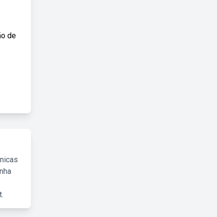
ão de
cnicas
inha
.