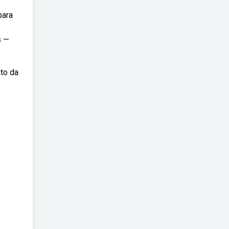
para
s —
to da