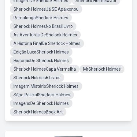
ImagemDe Sherlock Holmes
Sherlock HolmesAtor
Sherlock HolmesJá SE Apaixonou
PernalongaSherlock Holmes
Sherlock HolmesNo Brasil Livro
As Aventuras DeSholonk Holmes
A História FinalDe Sherlock Holmes
Edição LuxoSherlock Holmes
HistóriasDe Sherlock Holmes
Sherlock HolmesCapa Vermelha
MrSherlock Holmes
Sherlock Holmes6 Livros
Imagem MistérioSherlock Holmes
Série PolicialSherlock Holmes
ImagensDe Sherlock Holmes
Sherlock HolmesBook Art