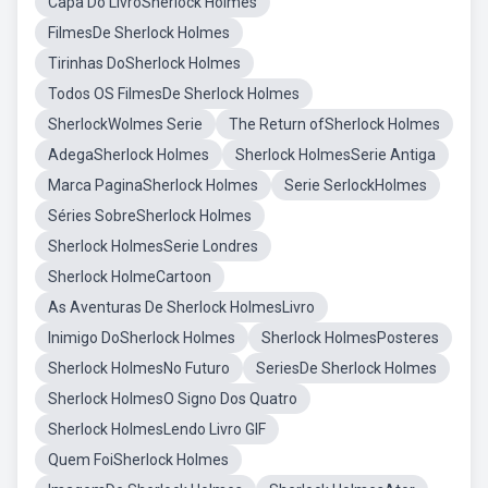
Capa Do LivroSherlock Holmes
FilmesDe Sherlock Holmes
Tirinhas DoSherlock Holmes
Todos OS FilmesDe Sherlock Holmes
SherlockWolmes Serie
The Return ofSherlock Holmes
AdegaSherlock Holmes
Sherlock HolmesSerie Antiga
Marca PaginaSherlock Holmes
Serie SerlockHolmes
Séries SobreSherlock Holmes
Sherlock HolmesSerie Londres
Sherlock HolmeCartoon
As Aventuras De Sherlock HolmesLivro
Inimigo DoSherlock Holmes
Sherlock HolmesPosteres
Sherlock HolmesNo Futuro
SeriesDe Sherlock Holmes
Sherlock HolmesO Signo Dos Quatro
Sherlock HolmesLendo Livro GIF
Quem FoiSherlock Holmes