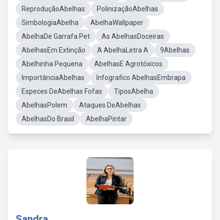
ReproduçãoAbelhas
PolinizaçãoAbelhas
SimbologiaAbelha
AbelhaWallpaper
AbelhaDe Garrafa Pet
As AbelhasDoceiras
AbelhasEm Extinção
A AbelhaLetra A
9Abelhas
Abelhinha Pequena
AbelhasE Agrotóxicos
ImportânciaAbelhas
Infografico AbelhasEmbrapa
Especes DeAbelhas Fofas
TiposAbelha
AbelhasPolem
Ataques DeAbelhas
AbelhasDo Brasil
AbelhaPintar
Sandra