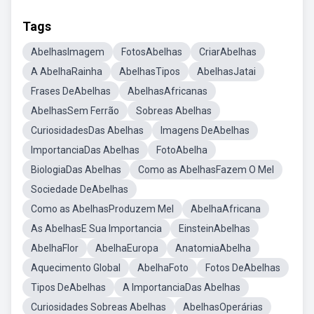
Tags
AbelhasImagem
FotosAbelhas
CriarAbelhas
A AbelhaRainha
AbelhasTipos
AbelhasJatai
Frases DeAbelhas
AbelhasAfricanas
AbelhasSem Ferrão
Sobreas Abelhas
CuriosidadesDas Abelhas
Imagens DeAbelhas
ImportanciaDas Abelhas
FotoAbelha
BiologiaDas Abelhas
Como as AbelhasFazem O Mel
Sociedade DeAbelhas
Como as AbelhasProduzem Mel
AbelhaAfricana
As AbelhasE Sua Importancia
EinsteinAbelhas
AbelhaFlor
AbelhaEuropa
AnatomiaAbelha
Aquecimento Global
AbelhaFoto
Fotos DeAbelhas
Tipos DeAbelhas
A ImportanciaDas Abelhas
Curiosidades Sobreas Abelhas
AbelhasOperárias