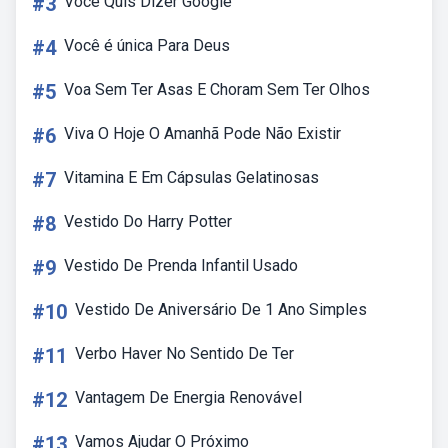
#3
Voce Quis Dizer Google
#4
Você é única Para Deus
#5
Voa Sem Ter Asas E Choram Sem Ter Olhos
#6
Viva O Hoje O Amanhã Pode Não Existir
#7
Vitamina E Em Cápsulas Gelatinosas
#8
Vestido Do Harry Potter
#9
Vestido De Prenda Infantil Usado
#10
Vestido De Aniversário De 1 Ano Simples
#11
Verbo Haver No Sentido De Ter
#12
Vantagem De Energia Renovável
#13
Vamos Ajudar O Próximo