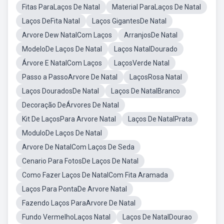
Fitas ParaLaços De Natal
Material ParaLaços De Natal
Laços DeFita Natal
Laços GigantesDe Natal
Arvore Dew NatalCom Laços
ArranjosDe Natal
ModeloDe Laços De Natal
Laços NatalDourado
Árvore E NatalCom Laços
LaçosVerde Natal
Passo a PassoArvore De Natal
LaçosRosa Natal
Laços DouradosDe Natal
Laços De NatalBranco
Decoração DeÁrvores De Natal
Kit De LaçosPara Arvore Natal
Laços De NatalPrata
ModuloDe Laços De Natal
Arvore De NatalCom Laços De Seda
Cenario Para FotosDe Laços De Natal
Como Fazer Laços De NatalCom Fita Aramada
Laços Para PontaDe Arvore Natal
Fazendo Laços ParaArvore De Natal
Fundo VermelhoLaços Natal
Laços De NatalDourao