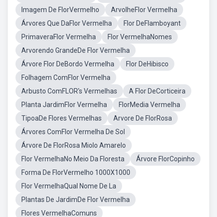
Imagem De FlorVermelho
ArvolheFlor Vermelha
Árvores Que DaFlor Vermelha
Flor DeFlamboyant
PrimaveraFlor Vermelha
Flor VermelhaNomes
Arvorendo GrandeDe Flor Vermelha
Árvore Flor DeBordo Vermelha
Flor DeHibisco
Folhagem ComFlor Vermelha
Arbusto ComFLOR's Vermelhas
A Flor DeCorticeira
Planta JardimFlor Vermelha
FlorMedia Vermelha
TipoaDe Flores Vermelhas
Arvore De FlorRosa
Árvores ComFlor Vermelha De Sol
Árvore De FlorRosa Miolo Amarelo
Flor VermelhaNo Meio Da Floresta
Árvore FlorCopinho
Forma De FlorVermelho 1000X1000
Flor VermelhaQual Nome De La
Plantas De JardimDe Flor Vermelha
Flores VermelhaComuns