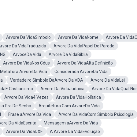
Arvore Da VidaSimbolo
Arvore Da VidaNome
Arvore Da VidaC
rvore Da VidaTraduzida
Arvore Da VidaPapel De Parede
PNG
ArvoceDa Vida
Arvore Da VidaBiblia
Arvore Da VidaNos Céus
Arvore Da VidaAlta Definição
Metáfora ArvoreDa Vida
Considerada ArvoreDa Vida
da
Verdadeiro Simbolo DaArvore Da VDA
Arvore Da VidaLei
idaE Cristianismo
Arvore Da VidaJudaica
Arvore Da VidaQual N
Arvore Da Vida4 Vezes
Arvore Da VidaHolística
ia Pra De Senha
Arquitetura Com ArvoreDa Vida
l
Frase aArvore Da Vida
Arvore Da VidaCom Simbolo Psicologia
vore Da VidaEscrita
Mensagem aArvore Da Vida
Arvore Da VidaDXF
A Arvore Da VidaEvolução