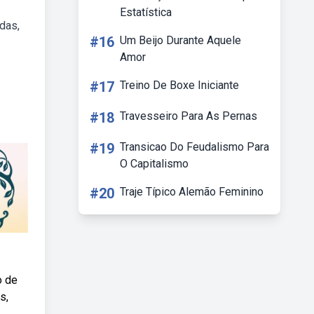
Estatística
das,
#16
Um Beijo Durante Aquele
Amor
#17
Treino De Boxe Iniciante
#18
Travesseiro Para As Pernas
#19
Transicao Do Feudalismo Para
O Capitalismo
#20
Traje Típico Alemão Feminino
o de
s,