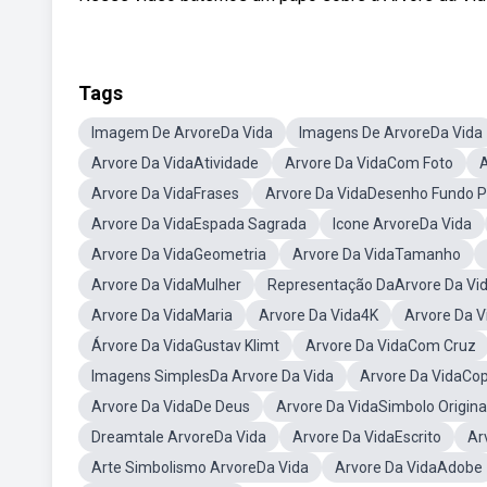
Tags
Imagem De ArvoreDa Vida
Imagens De ArvoreDa Vida
Arvore Da VidaAtividade
Arvore Da VidaCom Foto
A
Arvore Da VidaFrases
Arvore Da VidaDesenho Fundo 
Arvore Da VidaEspada Sagrada
Icone ArvoreDa Vida
Arvore Da VidaGeometria
Arvore Da VidaTamanho
Arvore Da VidaMulher
Representação DaArvore Da Vi
Arvore Da VidaMaria
Arvore Da Vida4K
Arvore Da V
Árvore Da VidaGustav Klimt
Arvore Da VidaCom Cruz
Imagens SimplesDa Arvore Da Vida
Arvore Da VidaCop
Arvore Da VidaDe Deus
Arvore Da VidaSimbolo Origina
Dreamtale ArvoreDa Vida
Arvore Da VidaEscrito
Ar
Arte Simbolismo ArvoreDa Vida
Arvore Da VidaAdobe