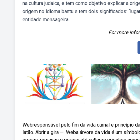
na cultura judaica, e tem como objetivo explicar a o
origem no idioma bantu e tem dois significados: “luga
entidade mensageira.
For more infor
Webresponsável pelo fim da vida carnal e princípio d
latão. Abrir a gira —. Weba árvore da vida é um símbo
gregas, romanas e persas até culturas orientais como 