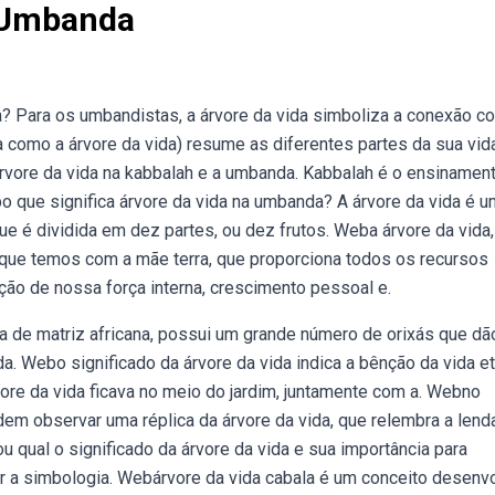
o Umbanda
a? Para os umbandistas, a árvore da vida simboliza a conexão c
 como a árvore da vida) resume as diferentes partes da sua vid
rvore da vida na kabbalah e a umbanda. Kabbalah é o ensinamen
bo que significa árvore da vida na umbanda? A árvore da vida é u
ue é dividida em dez partes, ou dez frutos. Weba árvore da vida,
que temos com a mãe terra, que proporciona todos os recursos
ção de nossa força interna, crescimento pessoal e.
ca de matriz africana, possui um grande número de orixás que dã
. Webo significado da árvore da vida indica a bênção da vida et
rvore da vida ficava no meio do jardim, juntamente com a. Webno
dem observar uma réplica da árvore da vida, que relembra a lend
qual o significado⁤ da ‌árvore da vida e sua importância para
r ‌a simbologia. Webárvore da vida cabala é um conceito desenv