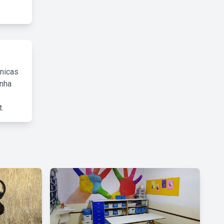
cnicas
inha
.