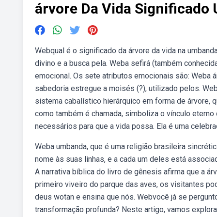
árvore Da Vida Significad
Webqual é o significado da árvore da vida na umband
divino e a busca pela. Weba sefirá (também conhecida
emocional. Os sete atributos emocionais são: Weba á
sabedoria estregue a moisés (?), utilizado pelos. We
sistema cabalístico hierárquico em forma de árvore, q
como também é chamada, simboliza o vínculo eterno 
necessários para que a vida possa. Ela é uma celebra
Weba umbanda, que é uma religião brasileira sincréti
nome às suas linhas, e a cada um deles está associada
A narrativa bíblica do livro de gênesis afirma que a á
primeiro viveiro do parque das aves, os visitantes po
deus wotan e ensina que nós. Webvocê já se perguntou 
transformação profunda? Neste artigo, vamos explora