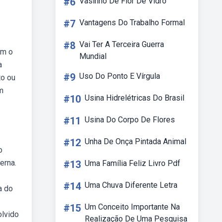
#6
Vasinho De Flor De Vidro
#7
Vantagens Do Trabalho Formal
#8
Vai Ter A Terceira Guerra
om o
Mundial
a
#9
Uso Do Ponto E Vírgula
to ou
m
#10
Usina Hidrelétricas Do Brasil
#11
Usina Do Corpo De Flores
#12
Unha De Onça Pintada Animal
o
erna.
#13
Uma Família Feliz Livro Pdf
#14
Uma Chuva Diferente Letra
a do
#15
Um Conceito Importante Na
olvido
Realização De Uma Pesquisa