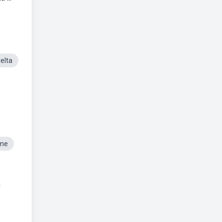
elta
ome