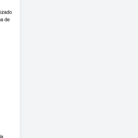
dizado
na de
 ...