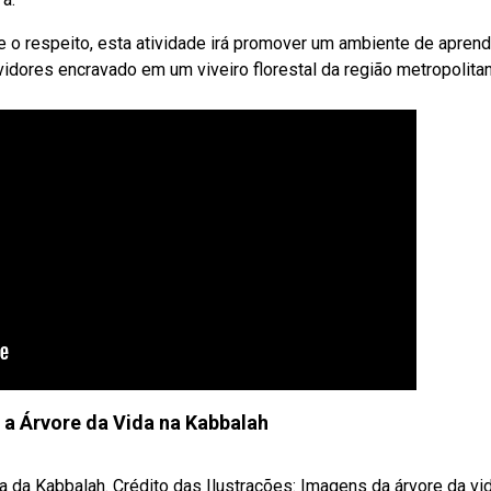
 o respeito, esta atividade irá promover um ambiente de apren
idores encravado em um viveiro florestal da região metropolita
 a Árvore da Vida na Kabbalah
a Kabbalah. Crédito das Ilustrações: Imagens da árvore da vida