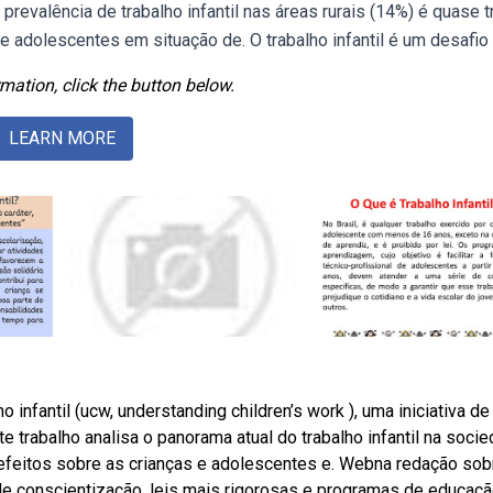
revalência de trabalho infantil nas áreas rurais (14%) é quase t
 adolescentes em situação de. O trabalho infantil é um desafio 
mation, click the button below.
LEARN MORE
 infantil (ucw, understanding children’s work ), uma iniciativa de
e trabalho analisa o panorama atual do trabalho infantil na soci
e, efeitos sobre as crianças e adolescentes e. Webna redação sob
e de conscientização, leis mais rigorosas e programas de educaç