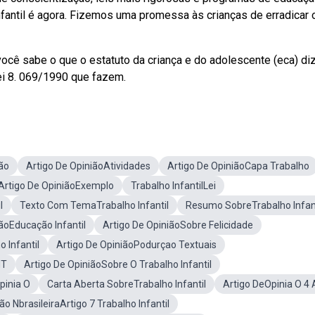
infantil é agora. Fizemos uma promessa às crianças de erradicar 
você sabe o que o estatuto da criança e do adolescente (eca) di
lei 8. 069/1990 que fazem.
ão
Artigo De OpiniãoAtividades
Artigo De OpiniãoCapa Trabalho
Artigo De OpiniãoExemplo
Trabalho InfantilLei
l
Texto Com TemaTrabalho Infantil
Resumo SobreTrabalho Infant
ãoEducação Infantil
Artigo De OpiniãoSobre Felicidade
 Infantil
Artigo De OpiniãoPodurçao Textuais
NT
Artigo De OpiniãoSobre O Trabalho Infantil
pinia O
Carta Aberta SobreTrabalho Infantil
Artigo DeOpinia O 4
ão NbrasileiraArtigo 7 Trabalho Infantil