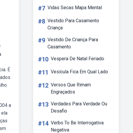
#7
Vidas Secas Mapa Mental
#8
Vestido Para Casamento
Criança
#9
Vestido De Criança Para
r
Casamento
a
#10
Vespera De Natal Feriado
ia. É
#11
Vesícula Fica Em Qual Lado
dados
#12
Versos Que Rimam
alho
Engraçados
#13
Verdades Para Verdade Ou
2004 a
Desafio
 ela
nças
#14
Verbo To Be Interrogativa
 em
Negativa