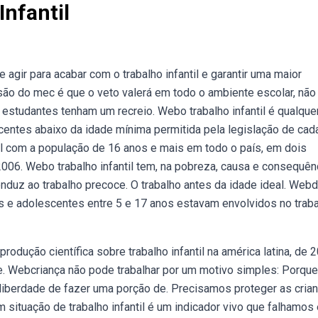
Infantil
gir para acabar com o trabalho infantil e garantir uma maior
são do mec é que o veto valerá em todo o ambiente escolar, não
s estudantes tenham um recreio. Webo trabalho infantil é qualque
scentes abaixo da idade mínima permitida pela legislação de cad
il com a população de 16 anos e mais em todo o país, em dois
6. Webo trabalho infantil tem, na pobreza, causa e consequênc
conduz ao trabalho precoce. O trabalho antes da idade ideal. Web
s e adolescentes entre 5 e 17 anos estavam envolvidos no trab
odução científica sobre trabalho infantil na américa latina, de 
. Webcriança não pode trabalhar por um motivo simples: Porque
a liberdade de fazer uma porção de. Precisamos proteger as cria
m situação de trabalho infantil é um indicador vivo que falhamos