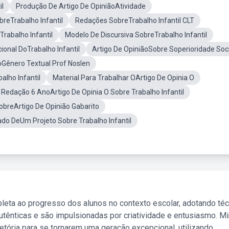
il
Produção De Artigo De OpiniãoAtividade
breTrabalho Infantil
Redações SobreTrabalho Infantil CLT
Trabalho Infantil
Modelo De Discursiva SobreTrabalho Infantil
ional DoTrabalho Infantil
Artigo De OpiniãoSobre Soperioridade Soci
oGênero Textual Prof Noslen
alho Infantil
Material Para Trabalhar OArtigo De Opinia O
 Redação 6 AnoArtigo De Opinia O Sobre Trabalho Infantil
obreArtigo De Opinião Gabarito
ado DeUm Projeto Sobre Trabalho Infantil
leta ao progresso dos alunos no contexto escolar, adotando té
tênticas e são impulsionadas por criatividade e entusiasmo. M
etória para se tornarem uma geração excepcional, utilizando