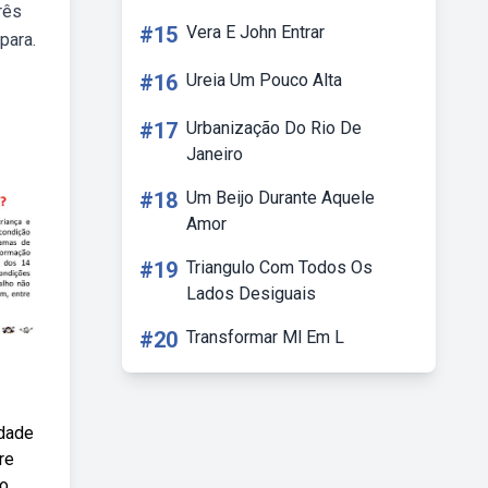
rês
#15
Vera E John Entrar
para.
#16
Ureia Um Pouco Alta
#17
Urbanização Do Rio De
Janeiro
#18
Um Beijo Durante Aquele
Amor
#19
Triangulo Com Todos Os
Lados Desiguais
#20
Transformar Ml Em L
edade
re
ão