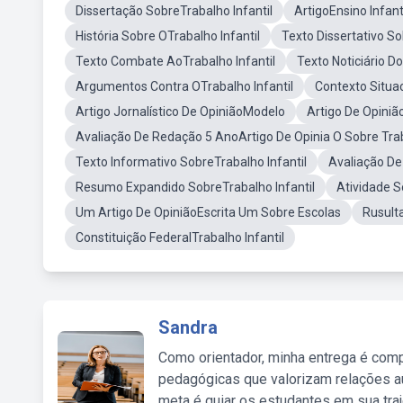
Dissertação SobreTrabalho Infantil
ArtigoEnsino Infant
História Sobre OTrabalho Infantil
Texto Dissertativo So
Texto Combate AoTrabalho Infantil
Texto Noticiário Do
Argumentos Contra OTrabalho Infantil
Contexto Situac
Artigo Jornalístico De OpiniãoModelo
Artigo De Opiniã
Avaliação De Redação 5 AnoArtigo De Opinia O Sobre Trab
Texto Informativo SobreTrabalho Infantil
Avaliação De
Resumo Expandido SobreTrabalho Infantil
Atividade S
Um Artigo De OpiniãoEscrita Um Sobre Escolas
Rusult
Constituição FederalTrabalho Infantil
Sandra
Como orientador, minha entrega é comp
pedagógicas que valorizam relações au
meta é guiar os estudantes em sua traj