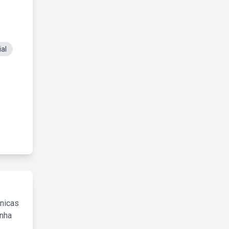
al
cnicas
inha