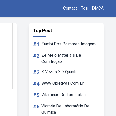
Contact
Tos
DMCA
Top Post
#1
Zumbi Dos Palmares Imagem
#2
Zé Melo Materiais De
Construção
#3
X Vezes X é Quanto
#4
Www Objetivas Com Br
#5
Vitaminas De Las Frutas
#6
Vidraria De Laboratório De
Química