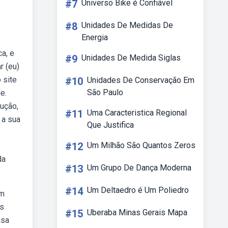
#7
Universo Bike é Confiável
#8
Unidades De Medidas De
Energia
ca, e
#9
Unidades De Medida Siglas
r (eu)
 site
#10
Unidades De Conservação Em
São Paulo
e.
dução,
#11
Uma Caracteristica Regional
 a sua
Que Justifica
#12
Um Milhão São Quantos Zeros
da
#13
Um Grupo De Dança Moderna
#14
Um Deltaedro é Um Poliedro
om
os
#15
Uberaba Minas Gerais Mapa
isa