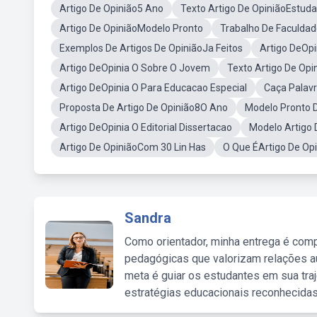
Artigo De Opinião5 Ano
Texto Artigo De OpiniãoEstud
Artigo De OpiniãoModelo Pronto
Trabalho De Faculdad
Exemplos De Artigos De OpiniãoJa Feitos
Artigo DeOpi
Artigo DeOpinia O Sobre O Jovem
Texto Artigo De Opi
Artigo DeOpinia O Para Educacao Especial
Caça Palavr
Proposta De Artigo De Opinião8O Ano
Modelo Pronto D
Artigo DeOpinia O Editorial Dissertacao
Modelo Artigo 
Artigo De OpiniãoCom 30 Lin Has
O Que ÉArtigo De Op
Sandra
Como orientador, minha entrega é comp
pedagógicas que valorizam relações au
meta é guiar os estudantes em sua traj
estratégias educacionais reconhecidas