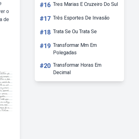
e
#16
Tres Marias E Cruzeiro Do Sul
ver o
#17
Três Esportes De Invasão
la de
#18
Trata Se Ou Trata Se
#19
Transformar Mm Em
Polegadas
#20
Transformar Horas Em
Decimal