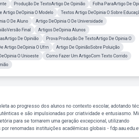
ante
Produção De TextoArtigo De Opinião
Folha ParaArtigo De Op
e Artigo DeOpinia O Modelo
Textos Artigo DeOpinia O Sobre Educaç
nia O De Aluno
Artigo DeOpinia O De Universidade
niãoVersão Final
Artigos DeOpinia Alunos
asArtigo De Opinião
Prova Produção De TextoArtigo De Opinia O
e Artigo DeOpinia O Ufrn
Artigo De OpiniãoSobre Poluição
DeOpinia O Unioeste
Como Fazer Um ArtigoCom Texto Corrido
inião
leta ao progresso dos alunos no contexto escolar, adotando té
tênticas e são impulsionadas por criatividade e entusiasmo. M
etória para se tornarem uma geração excepcional, utilizando
 por renomadas instituições acadêmicas globais - fdp.aau.edu.et