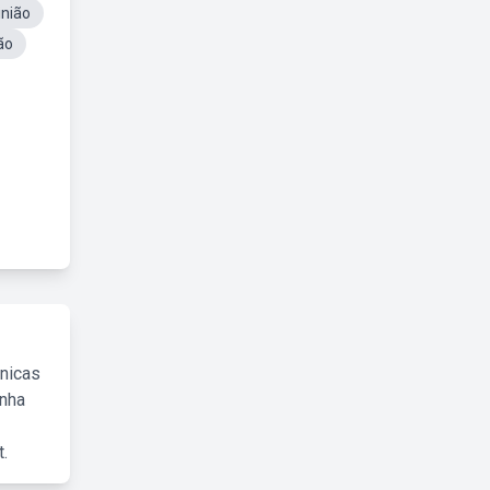
inião
ão
cnicas
inha
.