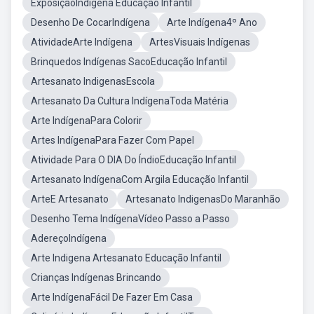
ExposiçãoIndígena Educação Infantil
Desenho De CocarIndígena
Arte Indígena4º Ano
AtividadeArte Indígena
ArtesVisuais Indígenas
Brinquedos Indígenas SacoEducação Infantil
Artesanato IndigenasEscola
Artesanato Da Cultura IndígenaToda Matéria
Arte IndígenaPara Colorir
Artes IndígenaPara Fazer Com Papel
Atividade Para O DIA Do ÍndioEducação Infantil
Artesanato IndígenaCom Argila Educação Infantil
ArteE Artesanato
Artesanato IndigenasDo Maranhão
Desenho Tema IndígenaVídeo Passo a Passo
AdereçoIndígena
Arte Indigena Artesanato Educação Infantil
Crianças Indígenas Brincando
Arte IndígenaFácil De Fazer Em Casa