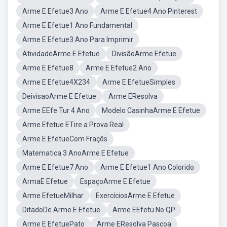
Arme E Efetue3 Ano
Arme E Efetue4 Ano Pinterest
Arme E Efetue1 Ano Fundamental
Arme E Efetue3 Ano Para Imprimir
AtividadeArme E Efetue
DivisãoArme Efetue
Arme E Efetue8
Arme E Efetue2 Ano
Arme E Efetue4X234
Arme E EfetueSimples
DeivisaoArme E Efetue
Arme EResolva
Arme EEfe Tur 4 Ano
Modelo CasinhaArme E Efetue
Arme Efetue ETire a Prova Real
Arme E EfetueCom Fraçõs
Matematica 3 AnoArme E Efetue
Arme E Efetue7 Ano
Arme E Efetue1 Ano Colorido
ArmaE Efetue
EspaçoArme E Efetue
Arme EfetueMilhar
ExercíciosArme E Efetue
DitadoDe Arme E Efetue
Arme EEfetu No QP
Arme E EfetuePato
Arme EResolva Pascoa