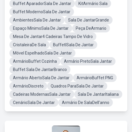
Buffet AparadorSala De Jantar
KitArmário Sala
Buffet ModernoSala De Jantar
AmbientesSala De Jantar
Sala De JantarGrande
Espaço MínimoSala De Jantar
Peça DeArmario
Mesa De Jantar4 Cadeiras Tampo De Vidro
CristaleiraDe Sala
BuffetlSala De Jantar
Móvel EspelhadoSala De Jantar
ArmárioBuffet Cozinha
Armário PretoSala Jantar
Buffet Sala De JantarBranco
Armário AbertoSala De Jantar
ArmárioBuffet PNG
ArmárioDiscreto
Quadros ParaSala De Jantar
Cadeiras ModernasSala Jantar
Sala De JantarItaliana
CenárioSala De Jantar
Armário De SalaDell'anno