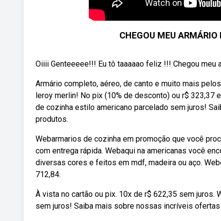
CHEGOU MEU ARMÁRIO D
Oiiii Genteeeee!!! Eu tô taaaaao feliz !!! Chegou me
Armário completo, aéreo, de canto e muito mais pelo
leroy merlin! No pix (10% de desconto) ou r$ 323,37 
de cozinha estilo americano parcelado sem juros! Sa
produtos.
Webarmarios de cozinha em promoção que você procu
com entrega rápida. Webaqui na americanas você enco
diversas cores e feitos em mdf, madeira ou aço. Web
712,84.
À vista no cartão ou pix. 10x de r$ 622,35 sem juros.
sem juros! Saiba mais sobre nossas incríveis ofert