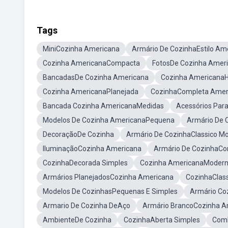
Tags
MiniCozinha Americana
Armário De CozinhaEstilo Am
Cozinha AmericanaCompacta
FotosDe Cozinha Amer
BancadasDe Cozinha Americana
Cozinha Americana
Cozinha AmericanaPlanejada
CozinhaCompleta Amer
Bancada Cozinha AmericanaMedidas
Acessórios Par
Modelos De Cozinha AmericanaPequena
Armário De 
DecoraçãoDe Cozinha
Armário De CozinhaClassico M
IluminaçãoCozinha Americana
Armário De CozinhaC
CozinhaDecorada Simples
Cozinha AmericanaModer
Armários PlanejadosCozinha Americana
CozinhaClas
Modelos De CozinhasPequenas E Simples
Armário Co
Armario De Cozinha DeAço
Armário BrancoCozinha A
AmbienteDe Cozinha
CozinhaAberta Simples
Comb