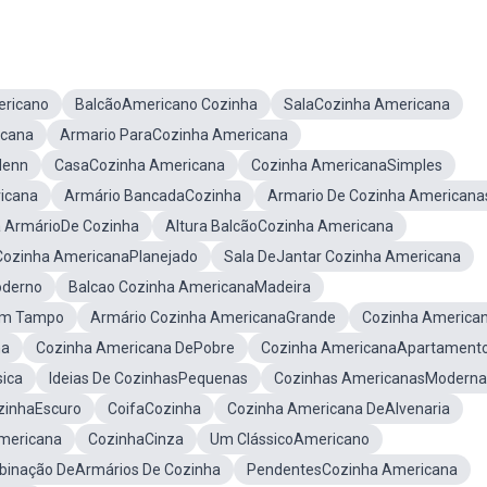
ericano
BalcãoAmericano Cozinha
SalaCozinha Americana
icana
Armario ParaCozinha Americana
Henn
CasaCozinha Americana
Cozinha AmericanaSimples
icana
Armário BancadaCozinha
Armario De Cozinha Americana
a ArmárioDe Cozinha
Altura BalcãoCozinha Americana
Cozinha AmericanaPlanejado
Sala DeJantar Cozinha Americana
oderno
Balcao Cozinha AmericanaMadeira
om Tampo
Armário Cozinha AmericanaGrande
Cozinha America
na
Cozinha Americana DePobre
Cozinha AmericanaApartament
sica
Ideias De CozinhasPequenas
Cozinhas AmericanasModerna
zinhaEscuro
CoifaCozinha
Cozinha Americana DeAlvenaria
mericana
CozinhaCinza
Um ClássicoAmericano
inação DeArmários De Cozinha
PendentesCozinha Americana