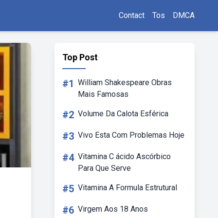
Contact
Tos
DMCA
Top Post
#1
William Shakespeare Obras
Mais Famosas
#2
Volume Da Calota Esférica
#3
Vivo Esta Com Problemas Hoje
#4
Vitamina C ácido Ascórbico
Para Que Serve
#5
Vitamina A Formula Estrutural
#6
Virgem Aos 18 Anos