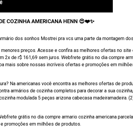
E COZINHA AMERICANA HENN 😍❤️✨️
u armário dos sonhos Mostrei pra vcs uma parte da montagem dos 
s menores preços. Acesse e confira as melhores ofertas no site
em 2x de r$ 161,69 sem juros. Webfrete grátis no dia compre arm
iba mais sobre nossas incríveis ofertas e promoções em milhõe
ra? Na americanas você encontra as melhores ofertas de prod
ntra armários de cozinha completos para decorar a sua cozinha
cozinha modulada 5 peças arizona cabecasa madeiramadeira. (2)
 Webfrete grátis no dia compre armario cozinha americana parcel
as e promoções em milhões de produtos.