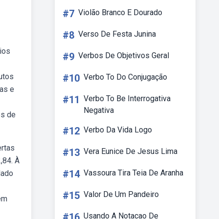
#7
Violão Branco E Dourado
#8
Verso De Festa Junina
ios
#9
Verbos De Objetivos Geral
utos
#10
Verbo To Do Conjugação
as e
#11
Verbo To Be Interrogativa
Negativa
es de
#12
Verbo Da Vida Logo
ertas
#13
Vera Eunice De Jesus Lima
,84. À
#14
Vassoura Tira Teia De Aranha
lado
#15
Valor De Um Pandeiro
 em
#16
Usando A Notacao De