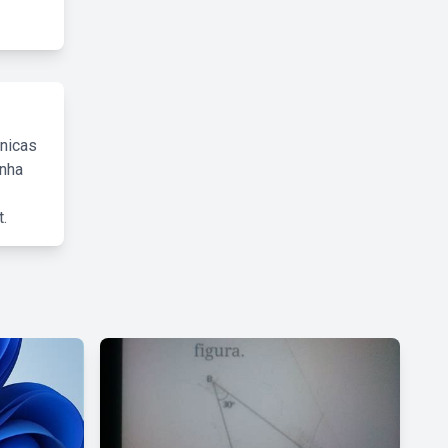
cnicas
inha
.