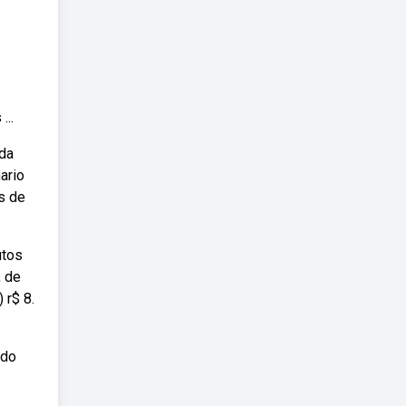
...
 da
ario
s de
utos
, de
 r$ 8.
ado