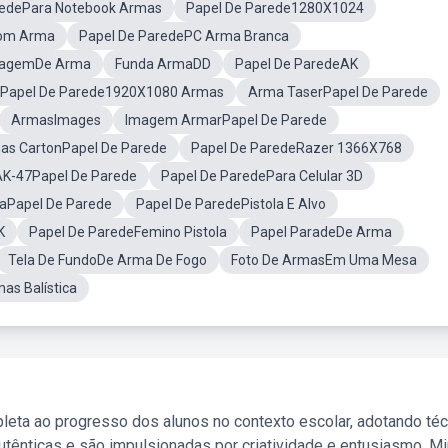
redePara Notebook Armas
Papel De Parede1280X1024
Com Arma
Papel De ParedePC Arma Branca
agemDe Arma
Funda ArmaDD
Papel De ParedeAK
Papel De Parede1920X1080 Armas
Arma TaserPapel De Parede
ArmasImages
Imagem ArmarPapel De Parede
as CartonPapel De Parede
Papel De ParedeRazer 1366X768
AK-47Papel De Parede
Papel De ParedePara Celular 3D
laPapel De Parede
Papel De ParedePistola E Alvo
K
Papel De ParedeFemino Pistola
Papel ParadeDe Arma
Tela De FundoDe Arma De Fogo
Foto De ArmasEm Uma Mesa
as Balística
leta ao progresso dos alunos no contexto escolar, adotando té
tênticas e são impulsionadas por criatividade e entusiasmo. M