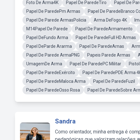
Foto De Arma4K
Papel De ParedeTiro
Papel De Pa
Papel De ParedePm Armas
Papel De ParedeBranco 
Papel De Parede ArmasPolicia
Arma DeFogo 4K
Im
M14Papel De Parede
Papel De ParedeArmamento
Papel DeFundo Arma
Papel De ParedeFull HD Armas
Papel DeParde Ararma
Papel De ParedeArnas
Arm
Papel De Parede ArmaPNG
Papeis Parede Armas
UmagemDe Arma
Papel De ParedePC Militar
Pisto
Papel De ParedeExército
Papel De ParedePDE Arma 4
Papel De ParedeMaloca Arma
Papel De ParedeFuzil
Papel De ParedeOsso Rosa
Papel De ParedeSobre Arm
Sandra
Como orientador, minha entrega é comp
pedagógicas que valorizam relações au