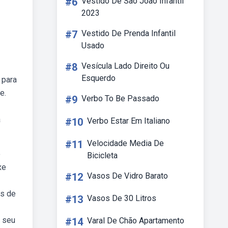
#6
Vestido De São João Infantil
2023
#7
Vestido De Prenda Infantil
Usado
#8
Vesícula Lado Direito Ou
Esquerdo
 para
e.
#9
Verbo To Be Passado
a
#10
Verbo Estar Em Italiano
#11
Velocidade Media De
o
Bicicleta
xe
#12
Vasos De Vidro Barato
es de
#13
Vasos De 30 Litros
e seu
#14
Varal De Chão Apartamento