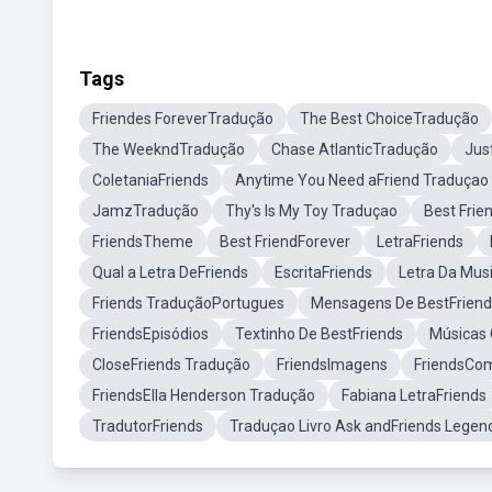
Tags
Friendes ForeverTradução
The Best ChoiceTradução
The WeekndTradução
Chase AtlanticTradução
Jus
ColetaniaFriends
Anytime You Need aFriend Traduçao
JamzTradução
Thy's Is My Toy Traduçao
Best Frie
FriendsTheme
Best FriendForever
LetraFriends
Qual a Letra DeFriends
EscritaFriends
Letra Da Musi
Friends TraduçãoPortugues
Mensagens De BestFriend
FriendsEpisódios
Textinho De BestFriends
Músicas 
CloseFriends Tradução
FriendsImagens
FriendsCo
FriendsElla Henderson Tradução
Fabiana LetraFriends
TradutorFriends
Traduçao Livro Ask andFriends Lege