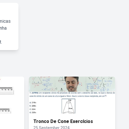
cnicas
inha
.
Tronco De Cone Exercícios
25 September 2024