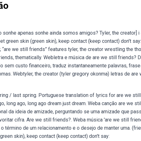
ão
sonhe apenas sonhe ainda somos amigos? Tyler, the creator] i 
t get green skin (green skin), keep contact (keep contact) don't say
“are we still friends” features tyler, the creator wrestling the th
riends, thematically. Webletra e música de are we still friends? 
ido sem custo financeiro, traduz instantaneamente palavras, frase
mas. Webtyler, the creator (tyler gregory okonma) letras de are
ing / last spring. Portuguese translation of lyrics for are we still
ago, long ago, long ago dream just dream. Weba canção are we stil
ional da ideia de amizade, perguntando se uma amizade que pas
voritar cifra. Are we still friends?. Weba música 'are we still frie
re o término de um relacionamento e o desejo de manter uma. (fri
 (green skin), keep contact (keep contact) don't say: