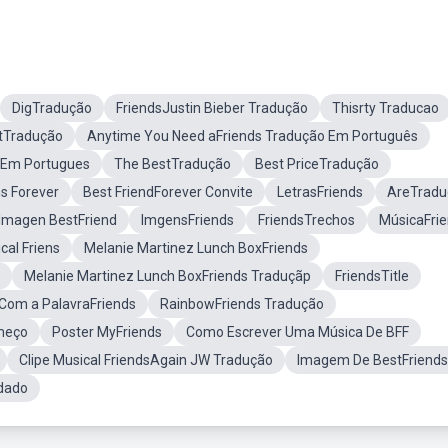
DigTradução
FriendsJustin Bieber Tradução
Thisrty Traducao
tTradução
Anytime You Need aFriends Tradução Em Português
 Em Portugues
The BestTradução
Best PriceTradução
ns Forever
Best FriendForever Convite
LetrasFriends
AreTradu
Imagen BestFriend
ImgensFriends
FriendsTrechos
MúsicaFri
cal Friens
Melanie Martinez Lunch BoxFriends
Melanie Martinez Lunch BoxFriends Traduçãp
FriendsTitle
Com a PalavraFriends
RainbowFriends Tradução
meço
Poster MyFriends
Como Escrever Uma Música De BFF
Clipe Musical FriendsAgain JW Tradução
Imagem De BestFriends
ndado