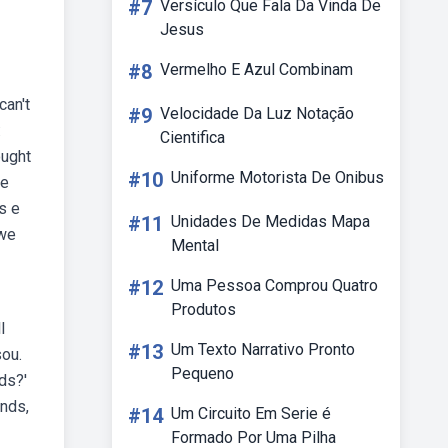
#7
Versículo Que Fala Da Vinda De
Jesus
#8
Vermelho E Azul Combinam
can't
#9
Velocidade Da Luz Notação
:
Cientifica
ought
#10
Uniforme Motorista De Onibus
De
s e
#11
Unidades De Medidas Mapa
 we
Mental
#12
Uma Pessoa Comprou Quatro
Produtos
l
#13
Um Texto Narrativo Pronto
sou.
Pequeno
nds?'
ends,
#14
Um Circuito Em Serie é
Formado Por Uma Pilha