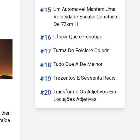
#15
Um Automovel Mantem Uma
Velocidade Escalar Constante
De 72km H
#16
Ufscar Que é Fenotipo
#17
Turma Do Folclore Colorir
#18
Tudo Que A De Melhor
#19
Trezentos E Sessenta Reais
#20
Transforme Os Adjetivos Em
Locuções Adjetivas
 then
raída