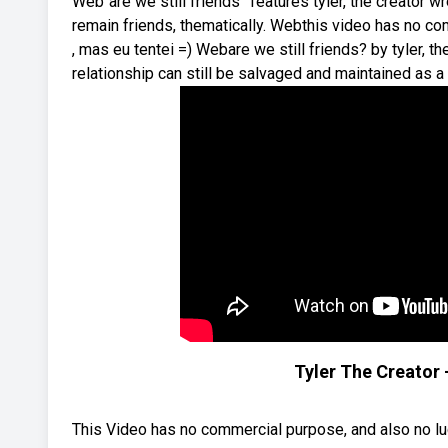
Web“are we still friends” features tyler, the creator w
remain friends, thematically. Webthis video has no c
, mas eu tentei =) Webare we still friends? by tyler, t
relationship can still be salvaged and maintained as a 
Tyler The Creator 
This Video has no commercial purpose, and also no lu