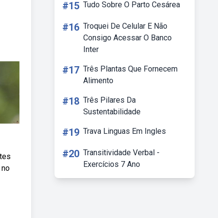
#15
Tudo Sobre O Parto Cesárea
#16
Troquei De Celular E Não
Consigo Acessar O Banco
Inter
#17
Três Plantas Que Fornecem
Alimento
#18
Três Pilares Da
Sustentabilidade
#19
Trava Linguas Em Ingles
#20
Transitividade Verbal -
tes
Exercícios 7 Ano
 no