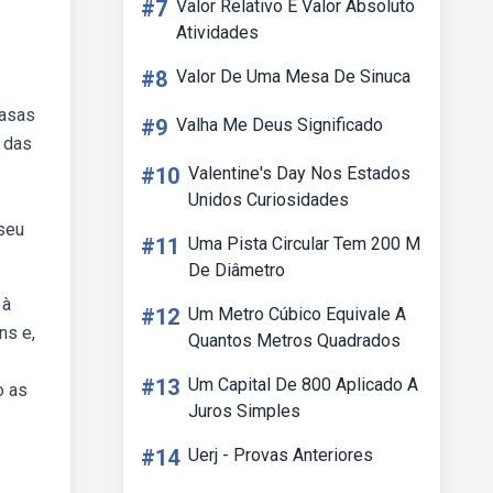
#7
Valor Relativo E Valor Absoluto
Atividades
#8
Valor De Uma Mesa De Sinuca
casas
#9
Valha Me Deus Significado
a das
#10
Valentine's Day Nos Estados
Unidos Curiosidades
 seu
#11
Uma Pista Circular Tem 200 M
De Diâmetro
 à
#12
Um Metro Cúbico Equivale A
ns e,
Quantos Metros Quadrados
#13
Um Capital De 800 Aplicado A
o as
Juros Simples
#14
Uerj - Provas Anteriores