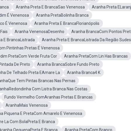
ranca
Aranha Preta E BrancaSao Venenosa
Aranha Preta ELaran
dim É Venenosa
Aranha PretaBolinha Branca
co É Venenosa
Aranha Preta E BrancaFlorianópolis
Fais
Aranha VenenosaDesenho
Aranha BrancaCom Pontos Pret
a E BrancaListrada
Aranha Preta E BrancaListrada Da Região Sudes
m Pintinhas Pretas É Venenosa
rdim PretaCom Verde Fruta Cor
Aranha PretaCom Lin Has Brancas
intada De Preto
Aranha BrancaSobre Fundo Preto
nha De Telhado Preta EAmare La
Aranha Branca4 K
anhaQue Tem Pintas Brancas Nas Pernas
anhaRedondinha Com Listra Branca Nas Costas
Fundo Vermelho ComAranhas Pretas E Brancas
AranhaMais Venenosa
ha Piquena E PretaCom Amarelo E Venenosa
e La Com BolaPreta E Branca
Aranha OequenaPreta E Branca
Aranha PretaCom Branco