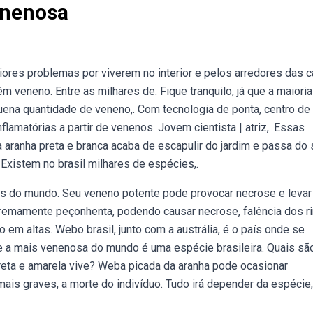
enenosa
ores problemas por viverem no interior e pelos arredores das 
veneno. Entre as milhares de. Fique tranquilo, já que a maiori
na quantidade de veneno,. Com tecnologia de ponta, centro de
amatórias a partir de venenos. Jovem cientista | atriz,. Essas
aranha preta e branca acaba de escapulir do jardim e passa do
 Existem no brasil milhares de espécies,.
 do mundo. Seu veneno potente pode provocar necrose e levar
remamente peçonhenta, podendo causar necrose, falência dos ri
em altas. Webo brasil, junto com a austrália, é o país onde se
e a mais venenosa do mundo é uma espécie brasileira. Quais sã
reta e amarela vive? Weba picada da aranha pode ocasionar
mais graves, a morte do indivíduo. Tudo irá depender da espécie,