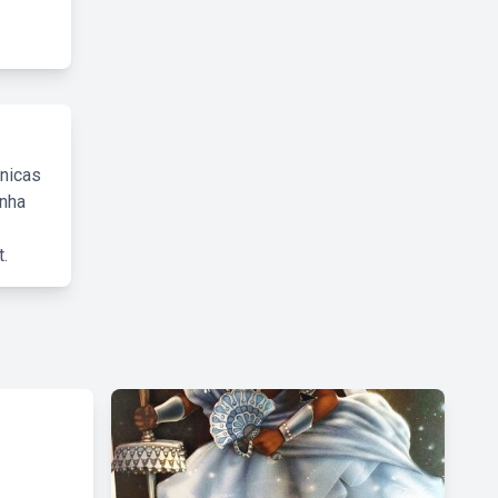
cnicas
inha
.