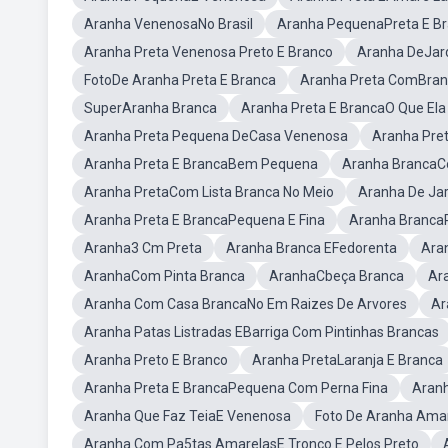
Aranha VenenosaNo Brasil
Aranha PequenaPreta E B
Aranha Preta Venenosa Preto E Branco
Aranha DeJar
FotoDe Aranha Preta E Branca
Aranha Preta ComBran
SuperAranha Branca
Aranha Preta E BrancaO Que Ela 
Aranha Preta Pequena DeCasa Venenosa
Aranha Pret
Aranha Preta E BrancaBem Pequena
Aranha BrancaCo
Aranha PretaCom Lista Branca No Meio
Aranha De Ja
Aranha Preta E BrancaPequena E Fina
Aranha BrancaP
Aranha3 Cm Preta
Aranha Branca EFedorenta
Ara
AranhaCom Pinta Branca
AranhaCbeça Branca
Ar
Aranha Com Casa BrancaNo Em Raizes De Arvores
Ar
Aranha Patas Listradas EBarriga Com Pintinhas Brancas
Aranha Preto E Branco
Aranha PretaLaranja E Branca
Aranha Preta E BrancaPequena Com Perna Fina
Aran
Aranha Que Faz TeiaE Venenosa
Foto De Aranha Amar
Aranha Com Pa5tas AmarelasE Tronco E Pelos Preto