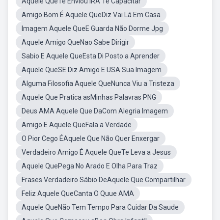
Aquele QueTe Enviou IRA Te Capacitar
Amigo Bom É Aquele QueDiz Vai Lá Em Casa
Imagem Aquele QueE Guarda Não Dorme Jpg
Aquele Amigo QueNao Sabe Dirigir
Sabio E Aquele QueEsta Di Posto a Aprender
Aquele QueSE Diz Amigo E USA Sua Imagem
Alguma Filosofia Aquele QueNunca Viu a Tristeza
Aquele Que Pratica asMinhas Palavras PNG
Deus AMA Aquele Que DaCom Alegria Imagem
Amigo E Aquele QueFala a Verdade
O Pior Cego ÉAquele Que Não Quer Enxergar
Verdadeiro Amigo É Aquele QueTe Leva a Jesus
Aquele QuePega No Arado E Olha Para Traz
Frases Verdadeiro Sábio DeAquele Que Compartilhar
Feliz Aquele QueCanta O Quue AMA
Aquele QueNão Tem Tempo Para Cuidar Da Saude