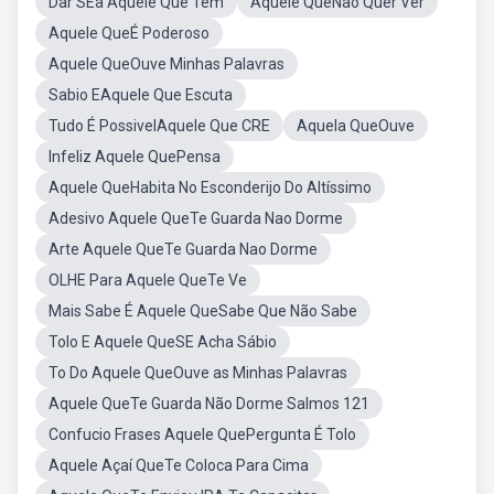
Dar SEa Aquele Que Tem
Aquele QueNão Quer Ver
Aquele QueÉ Poderoso
Aquele QueOuve Minhas Palavras
Sabio EAquele Que Escuta
Tudo É PossivelAquele Que CRE
Aquela QueOuve
Infeliz Aquele QuePensa
Aquele QueHabita No Esconderijo Do Altíssimo
Adesivo Aquele QueTe Guarda Nao Dorme
Arte Aquele QueTe Guarda Nao Dorme
OLHE Para Aquele QueTe Ve
Mais Sabe É Aquele QueSabe Que Não Sabe
Tolo E Aquele QueSE Acha Sábio
To Do Aquele QueOuve as Minhas Palavras
Aquele QueTe Guarda Não Dorme Salmos 121
Confucio Frases Aquele QuePergunta É Tolo
Aquele Açaí QueTe Coloca Para Cima