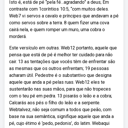
Isto é, está de pé “pela fé…agradando” a deus; Em
contraste com 1coríntios 10:5, “com muitos deles.
Web7 vi servos a cavalo e príncipes que andavam a pé
como servos sobre a terra. 8 quem fizer uma cova
cairá nela, e quem romper um muro, uma cobra o
morderá.
Este versículo em outras. Web12 portanto, aquele que
pensa que está de pé é melhor ter cuidado para não
cair. 13 as tentações que vocês têm de enfrentar são
as mesmas que os outros enfrentam; 19 pessoas
acharam útil. Pedestre é o substantivo que designa
aquele que anda a pé pelas ruas. Web12 eles te
sustentarão nas suas mãos, para que não tropeces
com o teu pé em pedra. 13 pisarás o leão e a cobra;
Calcarás aos pés o filho do leão e a serpente.
Webtalvez, não seja comum a todos que peão, com
base na sua semântica, signifique aquele que anda a
pé, cujo étimo é ‘pedo, pedonis’, do latim. Webaqui