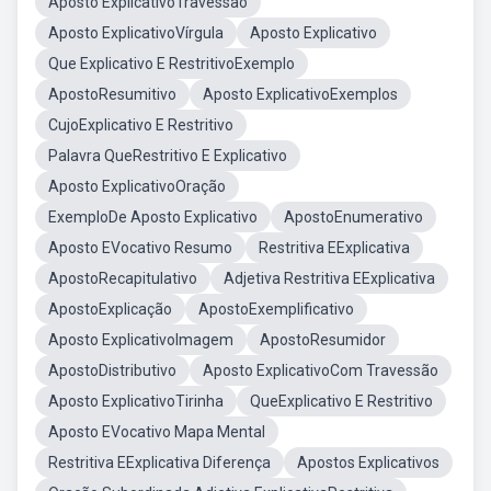
Aposto ExplicativoTravessão
Aposto ExplicativoVírgula
Aposto Explicativo
Que Explicativo E RestritivoExemplo
ApostoResumitivo
Aposto ExplicativoExemplos
CujoExplicativo E Restritivo
Palavra QueRestritivo E Explicativo
Aposto ExplicativoOração
ExemploDe Aposto Explicativo
ApostoEnumerativo
Aposto EVocativo Resumo
Restritiva EExplicativa
ApostoRecapitulativo
Adjetiva Restritiva EExplicativa
ApostoExplicação
ApostoExemplificativo
Aposto ExplicativoImagem
ApostoResumidor
ApostoDistributivo
Aposto ExplicativoCom Travessão
Aposto ExplicativoTirinha
QueExplicativo E Restritivo
Aposto EVocativo Mapa Mental
Restritiva EExplicativa Diferença
Apostos Explicativos