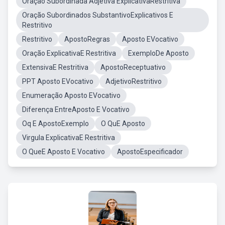
Oração Subordinada Adjetiva ExplicativaRestritiva
Oração Subordinados SubstantivoExplicativos E
Restritivo
Restritivo
ApostoRegras
Aposto EVocativo
Oração ExplicativaE Restritiva
ExemploDe Aposto
ExtensivaE Restritiva
ApostoReceptuativo
PPT Aposto EVocativo
AdjetivoRestritivo
Enumeração Aposto EVocativo
Diferença EntreAposto E Vocativo
Oq E ApostoExemplo
O QuE Aposto
Virgula ExplicativaE Restritiva
O QueE Aposto E Vocativo
ApostoEspecificador