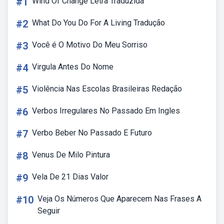
#1
Wind Of Change Letra Traduzida
#2
What Do You Do For A Living Tradução
#3
Você é O Motivo Do Meu Sorriso
#4
Virgula Antes Do Nome
#5
Violência Nas Escolas Brasileiras Redação
#6
Verbos Irregulares No Passado Em Ingles
#7
Verbo Beber No Passado E Futuro
#8
Venus De Milo Pintura
#9
Vela De 21 Dias Valor
#10
Veja Os Números Que Aparecem Nas Frases A
Seguir