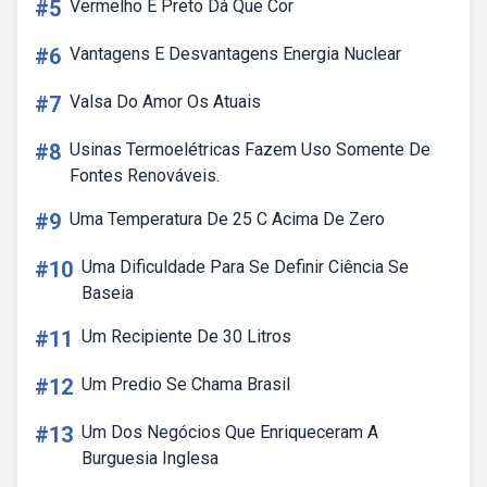
#5
Vermelho E Preto Dá Que Cor
#6
Vantagens E Desvantagens Energia Nuclear
#7
Valsa Do Amor Os Atuais
#8
Usinas Termoelétricas Fazem Uso Somente De
Fontes Renováveis.
#9
Uma Temperatura De 25 C Acima De Zero
#10
Uma Dificuldade Para Se Definir Ciência Se
Baseia
#11
Um Recipiente De 30 Litros
#12
Um Predio Se Chama Brasil
#13
Um Dos Negócios Que Enriqueceram A
Burguesia Inglesa