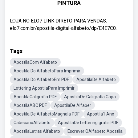
PINTURA
LOJA NO ELO7 LINK DIRETO PARA VENDAS:
elo7.com.br/apostila-digital-alfabeto/dp/E4E7C0.
Tags
ApostilaCom Alfabeto
Apostila Do AlfabetoPara Imprimir
Apostila Do AlfabetoEm PDF
ApostilaDe Alfabeto
Lettering ApostilaPara Imprimir
ApostilaCaligrafia PDF
ApostilaDe Caligrafia Capa
ApostilaABC PDF
ApostilaDe Alfaber
Apostila De AlfabetoMagnala PDF
Apostila1 Ano
CabecarioAlfabeto
ApostilaDe Lettering gratis:PDF
ApostilaLetras Alfabeto
Escrever OAlfabeto Apostila