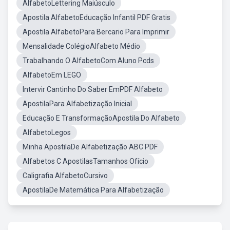
AlfabetoLettering Maiúsculo
Apostila AlfabetoEducação Infantil PDF Gratis
Apostila AlfabetoPara Bercario Para Imprimir
Mensalidade ColégioAlfabeto Médio
Trabalhando O AlfabetoCom Aluno Pcds
AlfabetoEm LEGO
Intervir Cantinho Do Saber EmPDF Alfabeto
ApostilaPara Alfabetização Inicial
Educação E TransformaçãoApostila Do Alfabeto
AlfabetoLegos
Minha ApostilaDe Alfabetização ABC PDF
Alfabetos C ApostilasTamanhos Ofício
Caligrafia AlfabetoCursivo
ApostilaDe Matemática Para Alfabetização