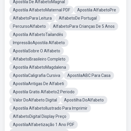
Apostila De AlfabetoMagnal
Apostila AlfabetoMaternal PDF
Apostila AlfabetoPre
AlfabetoPara Leitura
AlfabetoDe Portugal
PercursoAlfabeto
AlfabetoPara Crianças De 5 Anos
Apostila AlfabetoTailandês
ImpressãoApostila Alfabeto
ApostilaSobre O Alfabeto
AlfabetoBrasileiro Completo
Apostila AlfabetoMagdalena
ApostilaCaligrafia Cursiva
ApostilaABC Para Casa
ApostilaAntigas De Alfabeti
Apostila Gratis Alfabeto2 Periodo
Valor DoAlfabeto Digital
Apostilha DoAlfabeto
Apostila AlfabetoIlustrado Para Imprimir
AlfabetoDigital Display Preço
ApostilaAlfabetização 1 Ano PDF