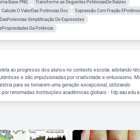
esma Base PNG
Transforme as Seguintes PotênciasDe Raízes
Calcule O ValorDas Potências Doc
Expressão Com Fração EPotênci
DasPotencias Simplificação De Expressões
ePropriedades Da Potência
leta ao progresso dos alunos no contexto escolar, adotando té
tênticas e são impulsionadas por criatividade e entusiasmo. M
etória para se tornarem uma geração excepcional, utilizando
 por renomadas instituições acadêmicas globais - fdp.aau.edu.et