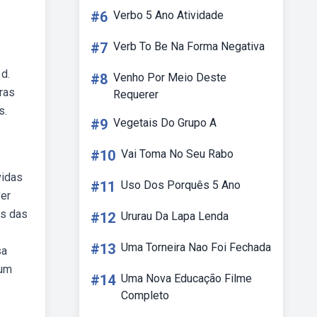
#6
Verbo 5 Ano Atividade
#7
Verb To Be Na Forma Negativa
 d.
#8
Venho Por Meio Deste
ras
Requerer
s.
#9
Vegetais Do Grupo A
#10
Vai Toma No Seu Rabo
vidas
#11
Uso Dos Porquês 5 Ano
ver
es das
#12
Ururau Da Lapa Lenda
#13
Uma Torneira Nao Foi Fechada
sa
 um
#14
Uma Nova Educação Filme
Completo