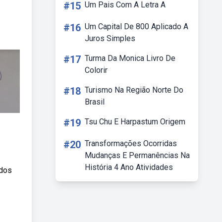
#15
Um Pais Com A Letra A
#16
Um Capital De 800 Aplicado A
Juros Simples
#17
Turma Da Monica Livro De
Colorir
#18
Turismo Na Região Norte Do
Brasil
#19
Tsu Chu E Harpastum Origem
#20
Transformações Ocorridas
Mudanças E Permanências Na
História 4 Ano Atividades
idos