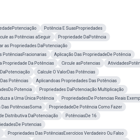
iedadePotenciação
Potência E SuasPropriedades
cule as Potências aSeguir
Propriedade DaPotência
car as Propriedades DaPotenciação
as PotênciasFracionarias
Aplicação Das PropriedadeDe Potência
 a Propriedade Da Potências
Circule asPotencias
AtividadesPotên
 DaPotenciação
Calcule O ValorDas Potências
 Das Potências
Aplicandoas Propriedades Das Potências
adesDo Potencia
Propriedades DaPotenciação Multiplicação
eduza a Uma Única Potência
PropriedadesDe Potencias Reais Exemp
s Das PotênciasSoma
PropriedadeDe Potência Como Fazer
de Distributiva DaPotenciação
PotênciasDe 16
iedadesDe Potencias
s
Propriedades Das PotênciasExercícios Verdadeiro Ou Falso