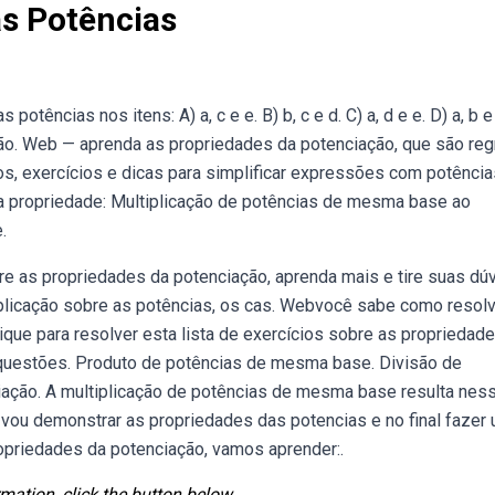
as Potências
ências nos itens: A) a, c e e. B) b, c e d. C) a, d e e. D) a, b e
zação. Web — aprenda as propriedades da potenciação, que são reg
s, exercícios e dicas para simplificar expressões com potência
a propriedade: Multiplicação de potências de mesma base ao
.
re as propriedades da potenciação, aprenda mais e tire suas dú
plicação sobre as potências, os cas. Webvocê sabe como resol
que para resolver esta lista de exercícios sobre as propriedad
questões. Produto de potências de mesma base. Divisão de
ção. A multiplicação de potências de mesma base resulta nes
ou demonstrar as propriedades das potencias e no final fazer
ropriedades da potenciação, vamos aprender:.
mation, click the button below.