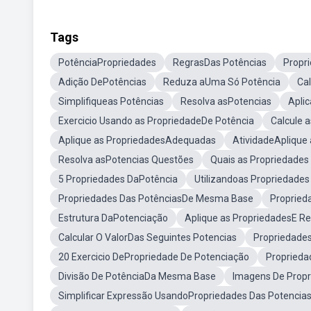
Tags
PotênciaPropriedades
RegrasDas Potências
Propr
Adição DePotências
Reduza aUma Só Potência
Cal
Simplifiqueas Potências
Resolva asPotencias
Apli
Exercicio Usando as PropriedadeDe Potência
Calcule 
Aplique as PropriedadesAdequadas
AtividadeAplique
Resolva asPotencias Questões
Quais as Propriedades
5 Propriedades DaPotência
Utilizandoas Propriedades
Propriedades Das PotênciasDe Mesma Base
Propried
Estrutura DaPotenciação
Aplique as PropriedadesE R
Calcular O ValorDas Seguintes Potencias
Propriedade
20 Exercicio DePropriedade De Potenciação
Proprieda
Divisão De PotênciaDa Mesma Base
Imagens De Propr
Simplificar Expressão UsandoPropriedades Das Potencia