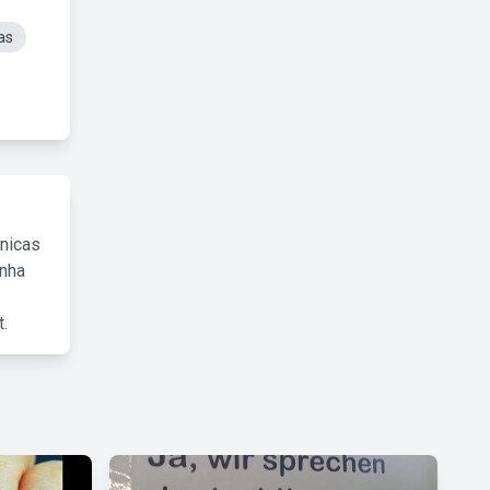
as
cnicas
inha
.